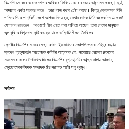
বিএনপি ১৭ বছর ধরে জনগণের অধিকার ফিরিয়ে দেওয়ার জন্য আন্দোলন করছে। হ্যাঁ,
আমাদের একটা সরকার আছে। তারা কাজ করার চেষ্টা করছে। কিন্তু স্বৈরশাসক যিনি
পালিয়ে গিয়ে পার্শ্ববর্তী দেশে আশ্রয় নিয়েছেন, সেখান থেকে তিনি একেকদিন একেকটা
ফোনকল ছাড়ছেন। আওয়ামী লীগ নেতা যারা পালিয়ে আছেন, তারা দেশের মানুষকে
ভুল বুঝিয়ে বিশৃঙ্খলা সৃষ্টি করছেন যাতে অস্থিতিশীলতা তৈরি হয়।
কেন্দ্রীয় বিএনপির সদস্য মোছা. ফরিদা ইয়াসমিনের সভাপতিত্বে ও মহিদুর রহমান
স্বদেশ প্রত্যাবর্তন আয়োজক কমিটির আহ্বায়ক মো. সারোয়ার হোসেন রুবেলের
সঞ্চালনায় আরও উপস্থিত ছিলেন বিএনপির যুগ্মমহাসচিব আব্দুস সালাম আজাদ,
স্বেচ্ছাসেবকবিষয়ক সম্পাদক মীর সরাফত আলী সপু প্রমুখ।
সর্বশেষ