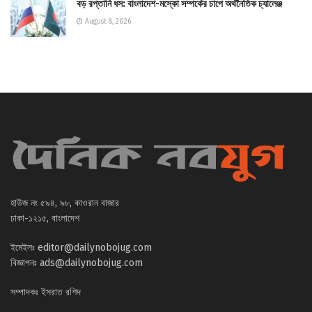
বড় রপ্তানি ধস: বাংলাদেশ-মস্কো সম্পর্কের চাপে অর্থনৈতিক চ্যালেঞ্জ
August 8, 2026
হাউজ নং ৫৯৪, ৯৮, কাওরান বাজার
ঢাকা-১২১৫, বাংলাদেশ
ইমেইলঃ
editor@dailynobojug.com
বিজ্ঞাপনঃ
ads@dailynobojug.com
সম্পাদকঃ ইসরাত রশিদ