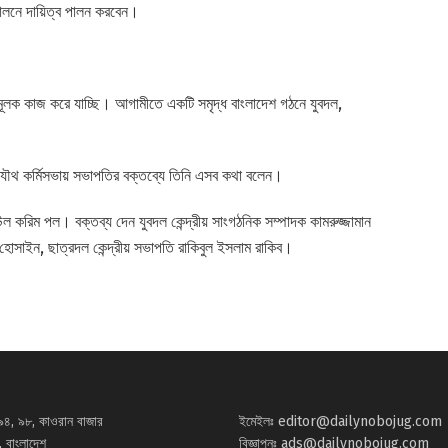
দোলনে দায়িত্ব পালন করবেন।
ামূলক কাজ করে যাচ্ছি। আগামীতে একটি সমৃদ্ধ বাংলাদেশ গঠনে যুবদল,
।
 যৌথ কর্মিসভায় সভাপতির বক্তব্যে তিনি এসব কথা বলেন।
 করিম পল। বক্তব্য দেন যুবদল কেন্দ্রীয় সাংগঠনিক সম্পাদক কামরুজ্জামান
র হোসাইন, ছাত্রদল কেন্দ্রীয় সভাপতি রাকিবুল ইসলাম রাকিব।
৯৪, ৯৮, কাওরান বাজার
ইমেইলঃ
editor@dailynobojug.com
 বাংলাদেশ
বিজ্ঞাপনঃ
ads@dailynobojug.com