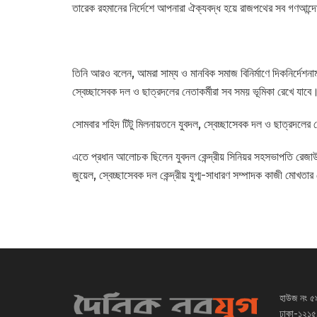
তারেক রহমানের নির্দেশে আপনারা ঐক্যবদ্ধ হয়ে রাজপথের সব গণআন্
তিনি আরও বলেন, আমরা সাম্য ও মানবিক সমাজ বিনির্মাণে দিকনির্দেশন
স্বেচ্ছাসেবক দল ও ছাত্রদলের নেতাকর্মীরা সব সময় ভূমিকা রেখে যাবে
সোমবার শহিদ টিটু মিলনায়তনে যুবদল, স্বেচ্ছাসেবক দল ও ছাত্রদলের
এতে প্রধান আলোচক ছিলেন যুবদল কেন্দ্রীয় সিনিয়র সহসভাপতি রেজাউল
জুয়েল, স্বেচ্ছাসেবক দল কেন্দ্রীয় যুগ্ম-সাধারণ সম্পাদক কাজী মোখতা
হাউজ নং ৫
ঢাকা-১২১৫,