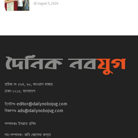
August 5, 2026
হাউজ নং ৫৯৪, ৯৮, কাওরান বাজার
ঢাকা-১২১৫, বাংলাদেশ
ইমেইলঃ
editor@dailynobojug.com
বিজ্ঞাপনঃ
ads@dailynobojug.com
সম্পাদকঃ ইসরাত রশিদ
সহ-সম্পাদক- জনি জোসেফ কস্তা