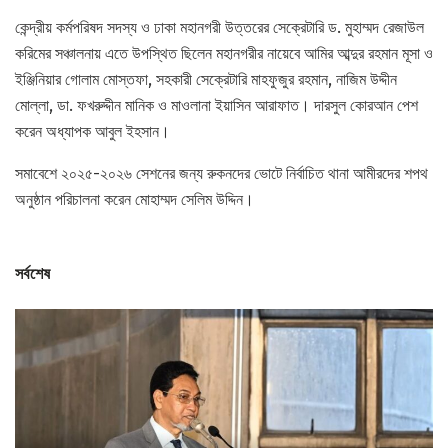
কেন্দ্রীয় কর্মপরিষদ সদস্য ও ঢাকা মহানগরী উত্তরের সেক্রেটারি ড. মুহাম্মদ রেজাউল
করিমের সঞ্চালনায় এতে উপস্থিত ছিলেন মহানগরীর নায়েবে আমির আব্দুর রহমান মূসা ও
ইঞ্জিনিয়ার গোলাম মোস্তফা, সহকারী সেক্রেটারি মাহফুজুর রহমান, নাজিম উদ্দীন
মোল্লা, ডা. ফখরুদ্দীন মানিক ও মাওলানা ইয়াসিন আরাফাত। দারসুল কোরআন পেশ
করেন অধ্যাপক আবুল ইহসান।
সমাবেশে ২০২৫-২০২৬ সেশনের জন্য রুকনদের ভোটে নির্বাচিত থানা আমীরদের শপথ
অনুষ্ঠান পরিচালনা করেন মোহাম্মদ সেলিম উদ্দিন।
সর্বশেষ