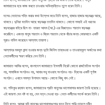
জামায়াতের হয়ে কাজ করতে চাওয়ার অভিব্যক্তিও তুলে ধরেন তিনি।
দলের নেতাদের শহিদ করার কথা উল্লেখ করে তিনি বলেন, হাজার হাজার ষড়যন্ত্র আছে,
থাকবে। দুনিয়া যতদিন আছে ষড়যন্ত্র ততদিন থাকবে। কোনো সময়ই এই ধরনের
ষড়যন্ত্রের বাইরে ছিল না- হযরত আদম (আ.)-এর বিরুদ্ধেও শয়তান ষড়যন্ত্র
করেছিল। এজন্য মানুষ শয়তান ও জ্বিন শয়তান থেকে বাঁচার জন্য কোরআনে একটি
সূরাও নাযিল করেছেন আল্লাহ তায়ালা।
আল্লাহর মকবুল বান্দা হওয়ার জন্য দুটো জিনিস তাক্বওয়া ও তাওয়াক্কুল অর্জনের কথা
নেতাকর্মীদের স্মরণ করিয়ে দেন তিনি।
জামায়াত আমির বলেন, বাংলাদেশ জামায়াতে ইসলামী নিরেট কোনো রাজনৈতিক সংগঠন
নয়, সামাজিক সংগঠনও নয়, আবার শুধু দাওয়াহ সংগঠনও নয়- দ্বিনের একটি পূর্ণাঙ্গ
সংগঠন। এখানে সমস্ত উপাদান আছে- কোনো কিছু বাদ নেই।
ডা. শফিকুর রহমান বলেন, জামায়াতের প্রতি মানুষের ভালোবাসার জায়গা তৈরি হয়েছে।
এই জায়গা যেন নষ্ট না হয়, যেন যত্ন নেওয়া হয়- নেতা-কর্মীদের সতর্ক করেন তিনি।
তিনি বলেন, আমরা যদি মানুষের ভালোবাসাগুলোর যত্ন নিতে পারি-তাহলে দ্বীন