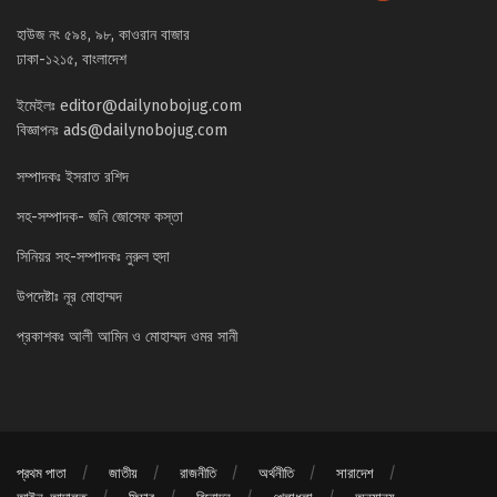
হাউজ নং ৫৯৪, ৯৮, কাওরান বাজার
ঢাকা-১২১৫, বাংলাদেশ
ইমেইলঃ
editor@dailynobojug.com
বিজ্ঞাপনঃ
ads@dailynobojug.com
সম্পাদকঃ ইসরাত রশিদ
সহ-সম্পাদক- জনি জোসেফ কস্তা
সিনিয়র সহ-সম্পাদকঃ নুরুল হুদা
উপদেষ্টাঃ নূর মোহাম্মদ
প্রকাশকঃ আলী আমিন ও মোহাম্মদ ওমর সানী
প্রথম পাতা
জাতীয়
রাজনীতি
অর্থনীতি
সারাদেশ