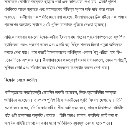
সামাজিক যোগাযোগমাধ্যমে ছড়িয়ে পড়া এক ভিডিওতে দেখা যায়, একটি পুলিশ
চৌকিতে আগুন জ্বলছে এবং মহাসড়কের বিভিন্ন স্থানে দাউ দাউ করে আগুন
জ্বলছে। রয়টার্সের এক প্রতিবেদনে বলা হয়েছে, ইসলামাবাদের ঠিক বাইরে এবং পাঞ্জাব
প্রদেশের অন্যান্য স্থানে ২২টি পুলিশ যানবাহন পুড়িয়ে দেওয়া হয়েছে।
এদিকে মঙ্গলবার সকালে বিক্ষোভকারীরা ইসলামাবাদ শহরের প্রবেশপথগুলোতে স্থাপিত
ব্যারিকেড ভেঙে প্রবেশ করেন এবং একটি বড় মিছিল শহরের জিরো পয়েন্ট অতিক্রম
করতে দেখা যায়। পরে বহরটি ইসলামাবাদের বাণিজ্যিক এলাকা ‘ব্লু এরিয়া’ হয়ে ডি-
চকের দিকে অগ্রসর হয়। ইসলামাবাদের গুরুত্বপূর্ণ সরকারি ভবনগুলো, যেমন পার্লামেন্ট,
সুপ্রিম কোর্ট এবং সচিবালয়ের বাইরে সৈন্যদের অবস্থান করতে দেখা যায়।
বিক্ষোভ চলতে কতদিন
পাকিস্তানের স্বরাষ্ট্রমন্ত্রী মোহসিন নাকভি বলেছেন, নিরাপত্তাবাহিনীর সদস্যরা
গুলিবিদ্ধ হয়েছেন। তারপরও পুলিশ বিক্ষোভকারীদের প্রতি ‘সংযম’ দেখাচ্ছে। তিনি
সতর্ক করে বলেন, যদি বিক্ষোভকারীরা সীমা অতিক্রম করে, তাহলে নিরাপত্তা বাহিনীও
পাল্টা গুলি চালানোর অনুমতি পেয়েছে। তিনি আরও জানান, কারফিউ জারি করা বা
সামরিক বাহিনী মোতায়েন করার মতো অতিরিক্ত ব্যবস্থা নেওয়া হতে পারে।