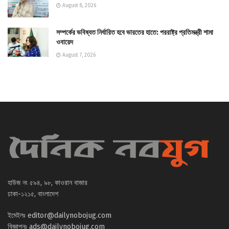
August 8, 2026
সম্পর্কের ভবিষ্যত নির্ধারিত হবে ভারতের হাতে: পররাষ্ট্র প্রতিমন্ত্রী শামা
ওবায়েদ
August 7, 2026
হাউজ নং ৫৯৪, ৯৮, কাওরান বাজার
ঢাকা-১২১৫, বাংলাদেশ
ইমেইলঃ
editor@dailynobojug.com
বিজ্ঞাপনঃ
ads@dailynobojug.com