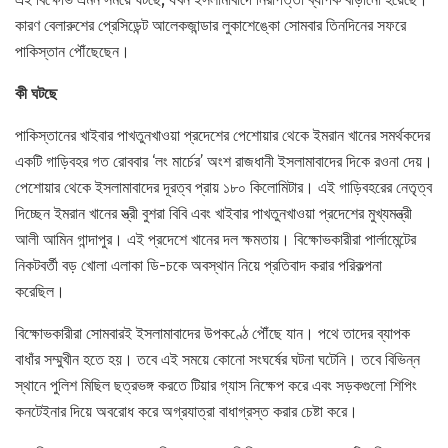
কারণ বেলারুশের প্রেসিডেন্ট আলেকজান্ডার লুকাশেঙ্কো সোমবার তিনদিনের সফরে
পাকিস্তান পৌঁছেছেন।
কী ঘটছে
পাকিস্তানের খাইবার পাখতুনখাওয়া প্রদেশের পেশোয়ার থেকে ইমরান খানের সমর্থকদের
একটি গাড়িবহর গত রোববার ‘লং মার্চের’ অংশ রাজধানী ইসলামাবাদের দিকে রওনা দেয়।
পেশোয়ার থেকে ইসলামাবাদের দূরত্ব প্রায় ১৮০ কিলোমিটার। এই গাড়িবহরের নেতৃত্ব
দিচ্ছেন ইমরান খানের স্ত্রী বুশরা বিবি এবং খাইবার পাখতুনখাওয়া প্রদেশের মুখ্যমন্ত্রী
আলী আমিন গান্দাপুর। এই প্রদেশে খানের দল ক্ষমতায়। বিক্ষোভকারীরা পার্লামেন্টের
নিকটবর্তী বড় খোলা এলাকা ডি-চকে অবস্থান নিয়ে প্রতিবাদ করার পরিকল্পনা
করেছিল।
বিক্ষোভকারীরা সোমবারই ইসলামাবাদের উপকণ্ঠে পৌঁছে যান। পথে তাদের ব্যাপক
বাধাঁর সম্মুখীন হতে হয়। তবে এই সময়ে কোনো সংঘর্ষের ঘটনা ঘটেনি। তবে বিভিন্ন
স্থানে পুলিশ মিছিল ছত্রভঙ্গ করতে টিয়ার গ্যাস নিক্ষেপ করে এবং সড়কগুলো শিপিং
কনটেইনার দিয়ে অবরোধ করে অগ্রযাত্রা বাধাগ্রস্ত করার চেষ্টা করে।