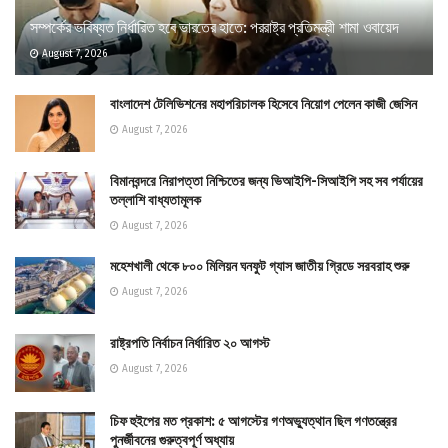
সম্পর্কের ভবিষ্যত নির্ধারিত হবে ভারতের হাতে: পররাষ্ট্র প্রতিমন্ত্রী শামা ওবায়েদ
August 7, 2026
বাংলাদেশ টেলিভিশনের মহাপরিচালক হিসেবে নিয়োগ পেলেন কাজী জেসিন
August 7, 2026
বিমানবন্দরে নিরাপত্তা নিশ্চিতের জন্য ভিআইপি-সিআইপি সহ সব পর্যায়ের
তল্লাশি বাধ্যতামূলক
August 7, 2026
মহেশখালী থেকে ৮০০ মিলিয়ন ঘনফুট গ্যাস জাতীয় গ্রিডে সরবরাহ শুরু
August 7, 2026
রাষ্ট্রপতি নির্বাচন নির্ধারিত ২০ আগস্ট
August 7, 2026
চিফ হুইপের মত প্রকাশ: ৫ আগস্টের গণঅভ্যুত্থান ছিল গণতন্ত্রের
পুনর্জীবনের গুরুত্বপূর্ণ অধ্যায়