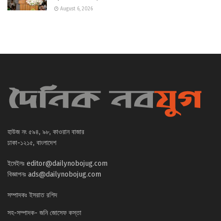
August 6, 2026
হাউজ নং ৫৯৪, ৯৮, কাওরান বাজার
ঢাকা-১২১৫, বাংলাদেশ
ইমেইলঃ
editor@dailynobojug.com
বিজ্ঞাপনঃ
ads@dailynobojug.com
সম্পাদকঃ ইসরাত রশিদ
সহ-সম্পাদক- জনি জোসেফ কস্তা