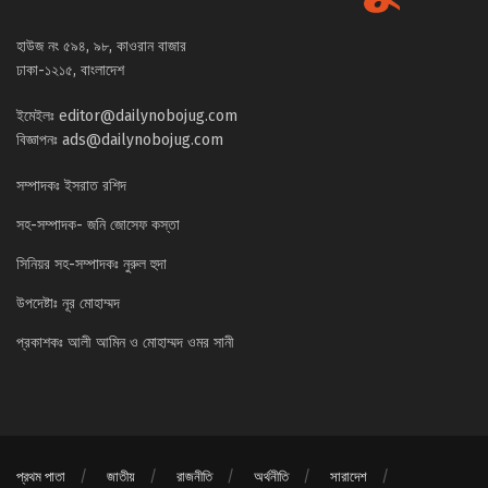
হাউজ নং ৫৯৪, ৯৮, কাওরান বাজার
ঢাকা-১২১৫, বাংলাদেশ
ইমেইলঃ
editor@dailynobojug.com
বিজ্ঞাপনঃ
ads@dailynobojug.com
সম্পাদকঃ ইসরাত রশিদ
সহ-সম্পাদক- জনি জোসেফ কস্তা
সিনিয়র সহ-সম্পাদকঃ নুরুল হুদা
উপদেষ্টাঃ নূর মোহাম্মদ
প্রকাশকঃ আলী আমিন ও মোহাম্মদ ওমর সানী
প্রথম পাতা
জাতীয়
রাজনীতি
অর্থনীতি
সারাদেশ