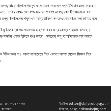
 বলেন, ভারত বাংলাদেশের দূতাবাসে হামলা করে এক নগ্ন ইতিহাস রচনা করেছে।
েছে। ভারত তাদের আচরণের মাধ্যমে প্রমাণ করেছে তারা বিশ্বসভ্যতা এবং
 জন্য বাংলাদেশের মানুষ এবং আন্তর্জাতিক সংগঠনগুলোর কাছে ক্ষমা চাইতে হবে।
তৈরি মুক্তিযোদ্ধা মঞ্চ আমাদেরকে হত্যা করার জন্য ডাকসুতে হামলা করেছে।
নেক সামরিক লোক হিন্দিতে কথা বলছে। ভারতের অনুগত হাসিনাকে রক্ষা করতে
কে বিক্রি করব না। ভারত বাংলাদেশে নিয়ে খেললে আমরা সেভেন সিস্টার নিয়ে
বে।
৯৪, ৯৮, কাওরান বাজার
ইমেইলঃ
editor@dailynobojug.com
 বাংলাদেশ
বিজ্ঞাপনঃ
ads@dailynobojug.com