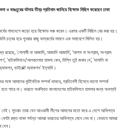
লা ও ভাঙচুরের ঘটনায় তীব্র প্রতিবাদ জানিয়ে বিক্ষোভ মিছিল করেছেন ঢাকা
ভাস্কর্যের পাদদেশে জড়ো হয়ে বিক্ষোভ শুরু করেন। এরপর একটি মিছিল বের করা হয়।
ভিসি চত্বর হয়ে পুনরায় রাজু ভাস্কর্যের সামনে এক সমাবেশে মিলিত হয়।
মধ্যে রয়েছে, ‘গোলামী না আজাদি, আজাদি আজাদি’, ‘আপস না সংগ্রাম, সংগ্রাম
 জনগণ’, ‘হাইকমিশনে/আগরতলায় হামলা কেন, দিল্লি তুই জবাব দে’, ‘দালালি না
যাকশন, ডাইরেক্ট অ্যাকশন’ ইত্যাদি।
াদের সঙ্গে আমাদের কূটনৈতিক সম্পর্ক থাকবে, প্রতিবেশী হিসেবে ভালো সম্পর্ক
্ক হতে পারে না। ভারতে অবস্থিত বাংলাদেশের হাইকমিশনে হামলার জন্য অবশ্যই
া নেই। সুতরাং তারা যেন আওয়ামী লীগের আমলের মতো করে এ দেশে আধিপত্য
ে এক ফোটা রক্ত থাকা পর্যন্ত আমরা ভারতের আধিপত্য মেনে নেব না। যেভাবে আমরা
খে দেব।