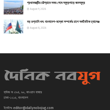
প্রধানমন্ত্রীর চট্টগ্রামে সফর শেষে সমুদ্রপাড়ে জনসমুদ্র
August 9, 2026
বড় রপ্তানি ধস: বাংলাদেশ-মস্কো সম্পর্কের চাপে অর্থনৈতিক চ্যালেঞ্জ
August 8, 2026
হাউজ নং ৫৯৪, ৯৮, কাওরান বাজার
ঢাকা-১২১৫, বাংলাদেশ
ইমেইলঃ
editor@dailynobojug.com