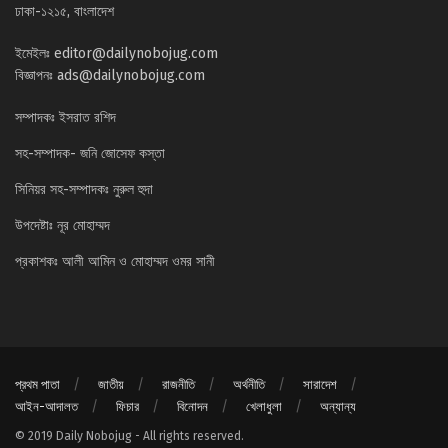
ঢাকা-১২১৫, বাংলাদেশ
ইমেইলঃ
editor@dailynobojug.com
বিজ্ঞাপনঃ
ads@dailynobojug.com
সম্পাদকঃ ইসরাত রশিদ
সহ-সম্পাদক- জনি জোসেফ কস্তা
সিনিয়র সহ-সম্পাদকঃ নুরুল হুদা
উপদেষ্টাঃ নূর মোহাম্মদ
প্রকাশকঃ আলী আমিন ও মোহাম্মদ ওমর সানী
প্রথম পাতা
জাতীয়
রাজনীতি
অর্থনীতি
সারাদেশ
আইন-আদালত
ফিচার
বিনোদন
খেলাধুলা
অন্যান্য
© 2019 Daily Nobojug - All rights reserved.