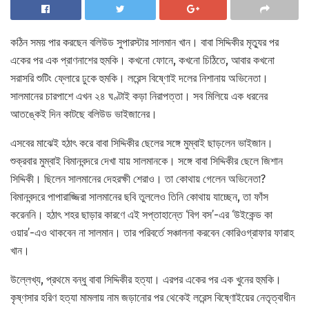
কঠিন সময় পার করছেন বলিউড সুপারস্টার সালমান খান। বাবা সিদ্দিকীর মৃত্যুর পর
একের পর এক প্রাণনাশের হুমকি। কখনো ফোনে, কখনো চিঠিতে, আবার কখনো
সরাসরি শুটিং ফ্লোরে ঢুকে হুমকি। লরেন্স বিষ্ণোই দলের নিশানায় অভিনেতা।
সালমানের চারপাশে এখন ২৪ ঘণ্টাই কড়া নিরাপত্তা। সব মিলিয়ে এক ধরনের
আতঙ্কেই দিন কাটছে বলিউড ভাইজানের।
এসবের মাঝেই হঠাৎ করে বাবা সিদ্দিকীর ছেলের সঙ্গে মুম্বাই ছাড়লেন ভাইজান।
শুক্রবার মুম্বাই বিমানবন্দরে দেখা যায় সালমানকে। সঙ্গে বাবা সিদ্দিকীর ছেলে জিশান
সিদ্দিকী। ছিলেন সালমানের দেহরক্ষী শেরাও। তা কোথায় গেলেন অভিনেতা?
বিমানবন্দরে পাপারাজ্জিরা সালমানের ছবি তুললেও তিনি কোথায় যাচ্ছেন, তা ফাঁস
করেননি। হঠাৎ শহর ছাড়ার কারণে এই সপ্তাহান্তে ‘বিগ বস’-এর ‘উইকেন্ড কা
ওয়ার’-এও থাকবেন না সালমান। তার পরিবর্তে সঞ্চালনা করবেন কোরিওগ্রাফার ফারাহ
খান।
উল্লেখ্য, প্রথমে বন্ধু বাবা সিদ্দিকীর হত্যা। এরপর একের পর এক খুনের হুমকি।
কৃষ্ণসার হরিণ হত্যা মামলায় নাম জড়ানোর পর থেকেই লরেন্স বিষ্ণোইয়ের নেতৃত্বাধীন