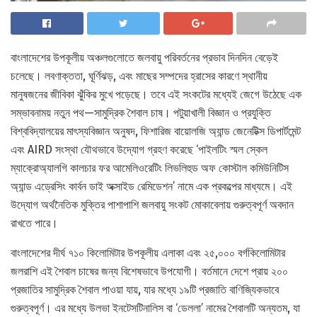
বাংলাদেশের উপকূলীয় অঞ্চলগুলোতে জলবায়ু পরিবর্তনের প্রভাব দিনদিন বেড়েই
চলেছে। লবণাক্ততা, ঘূর্ণিঝড়, এবং মাছের সম্পদের হ্রাসের কারণে স্থানীয়
মানুষজনের জীবিকা ঝুঁকির মুখে পড়েছে। তবে এই সংকটের মধ্যেই জেগে উঠেছে এক
সম্ভাবনাময় নতুন পথ—সামুদ্রিক শৈবাল চাষ। পটুয়াখালী বিজ্ঞান ও প্রযুক্তি
বিশ্ববিদ্যালয়ের মাৎস্যবিজ্ঞান অনুষদ, ফিশারিজ বায়োলজি অ্যান্ড জেনেটিক্স ডিপার্টমেন্ট
এবং AIRD সংস্থা যৌথভাবে উদ্যোগ গ্রহণ করেছে ‘পাইলটিং স্মল স্কেল
ম্যাক্রোঅ্যালগি কালচার ফর আমেলিওরেটিং লিভলিহুড অফ কোস্টাল কমিউনিটিস
অ্যান্ড এড্রেসিং কার্বন ডাই অক্সাইড রেমিডেশন’ নামে এক প্রকল্পের মাধ্যমে। এই
উদ্যোগ অর্থনৈতিক মুক্তির পাশাপাশি জলবায়ু সংকট মোকাবেলায় গুরুত্বপূর্ণ অবদান
রাখতে পারে।
বাংলাদেশের দীর্ঘ ৭১০ কিলোমিটার উপকূলীয় এলাকা এবং ২৫,০০০ বর্গকিলোমিটার
জলরাশি এই শৈবাল চাষের জন্য বিশেষভাবে উপযোগী। বর্তমানে দেশে প্রায় ২০০
প্রজাতির সামুদ্রিক শৈবাল পাওয়া যায়, যার মধ্যে ১৯টি প্রজাতি বাণিজ্যিকভাবে
গুরুত্বপূর্ণ। এর মধ্যে উলভা ইনটেসটিনালিস বা ‘ডেললা’ নামের শৈবালটি অন্যতম, যা