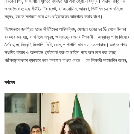
নারকেল শিট, যা জাপানে সুশিতে ব্যবহৃত হয় এবং প্রোটিন সমৃদ্ধ। এছাড়া রপ্তানির
জন্য তৈরি হয়েছে সীউইড ট্যাবলেট, যা আয়োডিন, আয়রণ, ভিটামিন ১২ ও খনিজে
সমৃদ্ধ, হজমে সহায়তা করে এবং থাইরয়েডের ভারসাম্য বজায় রাখে।
বিশেষভাবে জনপ্রিয় হচ্ছে সীউইডের আইসক্রিম, যেখানে দুধের ২৫% থেকে উলভা
ব্যবহার করা হয়, যা খনিজে সমৃদ্ধ, ও স্বাস্থ্যের জন্য উপকারী। অন্যান্য পণ্য হিসেবে
তৈরি হচ্ছে বিস্কুট, জিলাপি, মিষ্টি, রোল, পাশাপাশি সাবান ও ফেসপ্যাক। এইসব পণ্য
স্থানীয় বাজার ও অনলাইন প্ল্যাটফর্মে ব্যাপক চাহিদা পাবে বলে মনে করা হচ্ছে।
পরীক্ষামূলকভাবে ব্যবহারে ভাল ফলাফল পাওয়া গেছে। এক শিক্ষার্থী মাহজাবিন বলেন,
সর্বশেষ