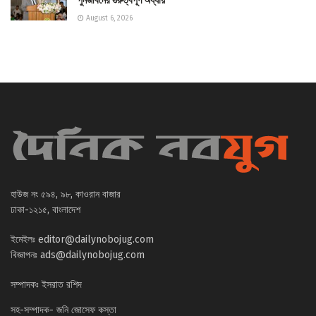
পুনর্জীবনের গুরুত্বপূর্ণ অধ্যায়
August 6, 2026
হাউজ নং ৫৯৪, ৯৮, কাওরান বাজার
ঢাকা-১২১৫, বাংলাদেশ
ইমেইলঃ
editor@dailynobojug.com
বিজ্ঞাপনঃ
ads@dailynobojug.com
সম্পাদকঃ ইসরাত রশিদ
সহ-সম্পাদক- জনি জোসেফ কস্তা