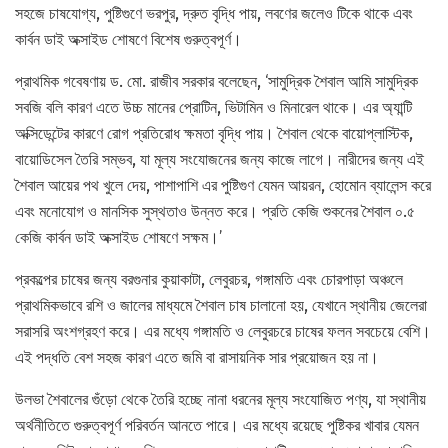
সহজে চাষযোগ্য, পুষ্টিগুণে ভরপুর, দ্রুত বৃদ্ধি পায়, লবণের জলেও টিকে থাকে এবং
কার্বন ডাই অক্সাইড শোষণে বিশেষ গুরুত্বপূর্ণ।
প্রাথমিক গবেষণায় ড. মো. রাজীব সরকার বলেছেন, ‘সামুদ্রিক শৈবাল আমি সামুদ্রিক
সবজি বলি কারণ এতে উচ্চ মানের প্রোটিন, ভিটামিন ও মিনারেল থাকে। এর অ্যান্টি
অক্সিডেন্টের কারণে রোগ প্রতিরোধ ক্ষমতা বৃদ্ধি পায়। শৈবাল থেকে বায়োপ্লাস্টিক,
বায়োডিসেল তৈরি সম্ভব, যা মূল্য সংযোজনের জন্য কাজে লাগে। নারীদের জন্য এই
শৈবাল আয়ের পথ খুলে দেয়, পাশাপাশি এর পুষ্টিগুণ যেমন আয়রন, হোমোন ব্যালেন্স করে
এবং মনোযোগ ও মানসিক সুস্থতাও উন্নত করে। প্রতি কেজি শুকনের শৈবাল ০.৫
কেজি কার্বন ডাই অক্সাইড শোষণে সক্ষম।’
প্রকল্পের চাষের জন্য বরগুনার কুয়াকাটা, লেবুরচর, গঙ্গামতি এবং চোরপাড়া অঞ্চলে
প্রাথমিকভাবে রশি ও জালের মাধ্যমে শৈবাল চাষ চালানো হয়, যেখানে স্থানীয় জেলেরা
সরাসরি অংশগ্রহণ করে। এর মধ্যে গঙ্গামতি ও লেবুরচরে চাষের ফলন সবচেয়ে বেশি।
এই পদ্ধতি বেশ সহজ কারণ এতে জমি বা রাসায়নিক সার প্রয়োজন হয় না।
উলভা শৈবালের গুঁড়ো থেকে তৈরি হচ্ছে নানা ধরনের মূল্য সংযোজিত পণ্য, যা স্থানীয়
অর্থনীতিতে গুরুত্বপূর্ণ পরিবর্তন আনতে পারে। এর মধ্যে রয়েছে পুষ্টিকর খাবার যেমন