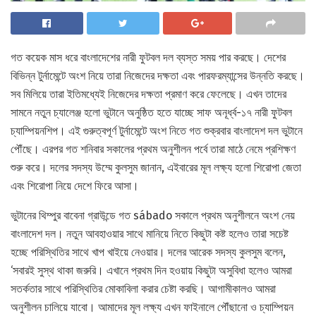
গত কয়েক মাস ধরে বাংলাদেশের নারী ফুটবল দল ব্যস্ত সময় পার করছে। দেশের
বিভিন্ন টুর্নামেন্টে অংশ নিয়ে তারা নিজেদের দক্ষতা এবং পারফরম্যান্সের উন্নতি করছে।
সব মিলিয়ে তারা ইতিমধ্যেই নিজেদের দক্ষতা প্রমাণ করে ফেলেছে। এখন তাদের
সামনে নতুন চ্যালেঞ্জ হলো ভুটানে অনুষ্ঠিত হতে যাচ্ছে সাফ অনূর্ধ্ব-১৭ নারী ফুটবল
চ্যাম্পিয়নশিপ। এই গুরুত্বপূর্ণ টুর্নামেন্টে অংশ নিতে গত শুক্রবার বাংলাদেশ দল ভুটানে
পৌঁছে। এরপর গত শনিবার সকালের প্রথম অনুশীলন পর্বে তারা মাঠে নেমে প্রশিক্ষণ
শুরু করে। দলের সদস্য উম্মে কুলসুম জানান, এইবারের মূল লক্ষ্য হলো শিরোপা জেতা
এবং শিরোপা নিয়ে দেশে ফিরে আসা।
ভুটানের থিম্পুর বাবেনা গ্রাউন্ডে গত sábado সকালে প্রথম অনুশীলনে অংশ নেয়
বাংলাদেশ দল। নতুন আবহাওয়ার সাথে মানিয়ে নিতে কিছুটা কষ্ট হলেও তারা সচেষ্ট
হচ্ছে পরিস্থিতির সাথে খাপ খাইয়ে নেওয়ার। দলের আরেক সদস্য কুলসুম বলেন,
‘সবারই সুস্থ থাকা জরুরি। এখানে প্রথম দিন হওয়ায় কিছুটা অসুবিধা হলেও আমরা
সতর্কতার সাথে পরিস্থিতির মোকাবিলা করার চেষ্টা করছি। আগামীকালও আমরা
অনুশীলন চালিয়ে যাবো। আমাদের মূল লক্ষ্য এখন ফাইনালে পৌঁছানো ও চ্যাম্পিয়ন