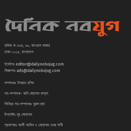
হাউজ নং ৫৯৪, ৯৮, কাওরান বাজার
ঢাকা-১২১৫, বাংলাদেশ
ইমেইলঃ
editor@dailynobojug.com
বিজ্ঞাপনঃ
ads@dailynobojug.com
সম্পাদকঃ ইসরাত রশিদ
সহ-সম্পাদক- জনি জোসেফ কস্তা
সিনিয়র সহ-সম্পাদকঃ নুরুল হুদা
উপদেষ্টাঃ নূর মোহাম্মদ
প্রকাশকঃ আলী আমিন ও মোহাম্মদ ওমর সানী