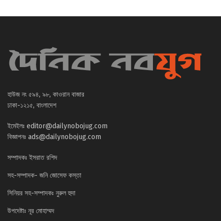
হাউজ নং ৫৯৪, ৯৮, কাওরান বাজার
ঢাকা-১২১৫, বাংলাদেশ
ইমেইলঃ
editor@dailynobojug.com
বিজ্ঞাপনঃ
ads@dailynobojug.com
সম্পাদকঃ ইসরাত রশিদ
সহ-সম্পাদক- জনি জোসেফ কস্তা
সিনিয়র সহ-সম্পাদকঃ নুরুল হুদা
উপদেষ্টাঃ নূর মোহাম্মদ