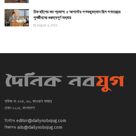
চিফ হুইপের মত প্রকাশ: ৫ আগস্টের গণঅভ্যুত্থান ছিল গণতন্ত্রের
পুনর্জীবনের গুরুত্বপূর্ণ অধ্যায়
August 6, 2026
হাউজ নং ৫৯৪, ৯৮, কাওরান বাজার
ঢাকা-১২১৫, বাংলাদেশ
ইমেইলঃ
editor@dailynobojug.com
বিজ্ঞাপনঃ
ads@dailynobojug.com