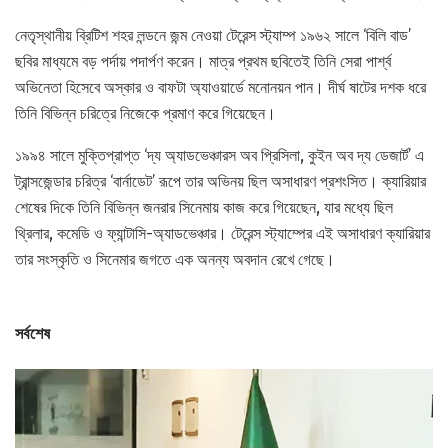
নেতৃস্থানীয় ব্রিটিশ শহর লন্ডনে জন্ম নেওয়া টেরেন্স স্ট্যাম্প ১৯৬২ সালে ‘বিলি বাড’
ছবির মাধ্যমে বড় পর্দায় পদার্পণ করেন। মাত্র প্রথম ছবিতেই তিনি সেরা পার্শ্ব
অভিনেতা হিসেবে অস্কার ও বাফটা অ্যাওয়ার্ডে মনোনয়ন পান। দীর্ঘ ষাটের দশক ধরে
তিনি বিভিন্ন চরিত্রে নিজেকে প্রমাণ করে গিয়েছেন।
১৯৯৪ সালে মুক্তিপ্রাপ্ত ‘দ্য অ্যাডভেঞ্চারস অব প্রিসিলা, কুইন অব দ্য ডেজার্ট’ এ
ট্রান্সজেন্ডার চরিত্র ‘বার্নাডেট’ রূপে তার অভিনয় ছিল অসাধারণ প্রশংসিত। ক্যারিয়ার
শেষের দিকে তিনি বিভিন্ন জনরার সিনেমায় কাজ করে গিয়েছেন, যার মধ্যে ছিল
থ্রিলার, কমেডি ও ফ্যান্টাসি-অ্যাডভেঞ্চার। টেরেন্স স্ট্যাম্পের এই অসাধারণ ক্যারিয়ার
তার সংস্কৃতি ও সিনেমার জগতে এক অনন্য অবদান রেখে গেছে।
সর্বশেষ