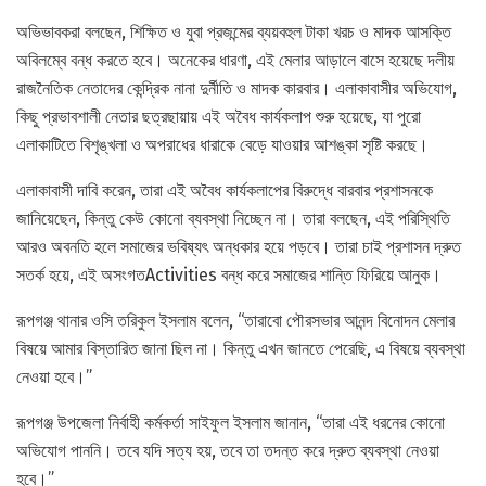
অভিভাবকরা বলছেন, শিক্ষিত ও যুবা প্রজন্মের ব্যয়বহুল টাকা খরচ ও মাদক আসক্তি
অবিলম্বে বন্ধ করতে হবে। অনেকের ধারণা, এই মেলার আড়ালে বাসে হয়েছে দলীয়
রাজনৈতিক নেতাদের কেন্দ্রিক নানা দুর্নীতি ও মাদক কারবার। এলাকাবাসীর অভিযোগ,
কিছু প্রভাবশালী নেতার ছত্রছায়ায় এই অবৈধ কার্যকলাপ শুরু হয়েছে, যা পুরো
এলাকাটিতে বিশৃঙ্খলা ও অপরাধের ধারাকে বেড়ে যাওয়ার আশঙ্কা সৃষ্টি করছে।
এলাকাবাসী দাবি করেন, তারা এই অবৈধ কার্যকলাপের বিরুদ্ধে বারবার প্রশাসনকে
জানিয়েছেন, কিন্তু কেউ কোনো ব্যবস্থা নিচ্ছেন না। তারা বলছেন, এই পরিস্থিতি
আরও অবনতি হলে সমাজের ভবিষ্যৎ অন্ধকার হয়ে পড়বে। তারা চাই প্রশাসন দ্রুত
সতর্ক হয়ে, এই অসংগতActivities বন্ধ করে সমাজের শান্তি ফিরিয়ে আনুক।
রূপগঞ্জ থানার ওসি তরিকুল ইসলাম বলেন, “তারাবো পৌরসভার আনন্দ বিনোদন মেলার
বিষয়ে আমার বিস্তারিত জানা ছিল না। কিন্তু এখন জানতে পেরেছি, এ বিষয়ে ব্যবস্থা
নেওয়া হবে।”
রূপগঞ্জ উপজেলা নির্বাহী কর্মকর্তা সাইফুল ইসলাম জানান, “তারা এই ধরনের কোনো
অভিযোগ পাননি। তবে যদি সত্য হয়, তবে তা তদন্ত করে দ্রুত ব্যবস্থা নেওয়া
হবে।”