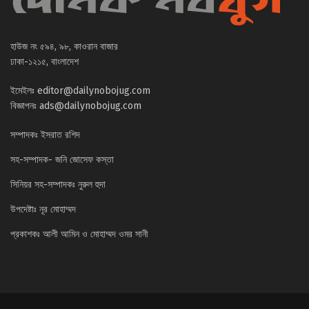
হাউজ নং ৫৯৪, ৯৮, কাওরান বাজার
ঢাকা-১২১৫, বাংলাদেশ
ইমেইলঃ
editor@dailynobojug.com
বিজ্ঞাপনঃ
ads@dailynobojug.com
সম্পাদকঃ ইসরাত রশিদ
সহ-সম্পাদক- জনি জোসেফ কস্তা
সিনিয়র সহ-সম্পাদকঃ নুরুল হুদা
উপদেষ্টাঃ নূর মোহাম্মদ
প্রকাশকঃ আলী আমিন ও মোহাম্মদ ওমর সানী