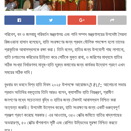
পরিবেশ, বন ও জলবায়ু পরিবর্তন মন্ত্রণালয় এবং পানি সম্পদ মন্ত্রণালয়ের উপদেষ্টা সৈয়দা
রিজওয়ানা হাসান বলেছেন, হাতি সংরক্ষণের জন্য প্রথম মৌলিক পদক্ষেপ হলো তাদের
প্রাকৃতিক আবাসস্থলকে রক্ষা করা। তিনি বলেন, হাতির জন্য উপযোগী গাছ লাগানো,
হাতি চলাচলের করিডোর চিহ্নিত করে সেটিকে মুক্ত রাখা, ও জরিপের মাধ্যমে হাতির
সঠিক সংখ্যা নির্ধারণসহ মানুষ-হাতি দ্বন্দ্ব কমানোর জন্য কার্যকর উদ্যোগ গ্রহণ এখন
সময়ের সঠিক দাবি।
বুধবার বন ভবনে বিশ্ব হাতি দিবস ২০২৫ উপলক্ষে আয়োজনされた আলোচনা সভায়
প্রধান অতিথির বক্তৃতায় তিনি আরও বলেন, ক্যাপটিভ হাতি নিয়ন্ত্রণ, গ্রামীণ
জনগণের মধ্যে সচেতনতা বৃদ্ধি ও হাতির জন্য টেকসই আবাসস্থল নিশ্চিত করা
অত্যন্ত জরুরি। উপদেষ্টা উল্লেখ করেন, হাতি সংরক্ষণের জন্য একটি গুরুত্বপূর্ণ
প্রকল্প গ্রহণ করেছে সরকার। এর আওতায়, ৩৫০ হেক্টর জমিতে হাতির খাদ্যগাছের
অভয়ারণ্য, ৫০ হেক্টর বাঁশবাগান সৃষ্টি এবং রোপিত উদ্ভিদের সুরক্ষা নিশ্চিত করতে
হবে।