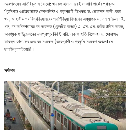
মন্ত্রণালয়ের অতিরিক্ত সচিব মো: খায়রুল হাসান, দুবাই সাফারি পার্কের প্রাক্তন
প্রিন্সিপাল ওয়াইল্ডলাইফ স্পেশালিস্ট ও বন্যপ্রাণী বিশেষজ্ঞ ড. মোহাম্মদ আলী রেজা
খান, জাহাঙ্গীরনগর বিশ্ববিদ্যালয়ের প্রাণিবিদ্যা বিভাগের অধ্যাপক ড. এম মনিরুল এইচ
খান, বন অধিদপ্তরের বন সংরক্ষক (কেন্দ্রীয় অঞ্চল) এ. এস. এম. জহির উদ্দিন আকন,
আরণ্যক ফাউন্ডেশনের ভারপ্রাপ্ত নির্বাহী পরিচালক ও হাতি বিশেষজ্ঞ ড. মোহাম্মদ
আবদুল মোতালেব এবং বন সংরক্ষক (বন্যপ্রাণী ও প্রকৃতি সংরক্ষণ অঞ্চল) মো:
ছানাউল্যাপাটওয়ারী।
সর্বশেষ