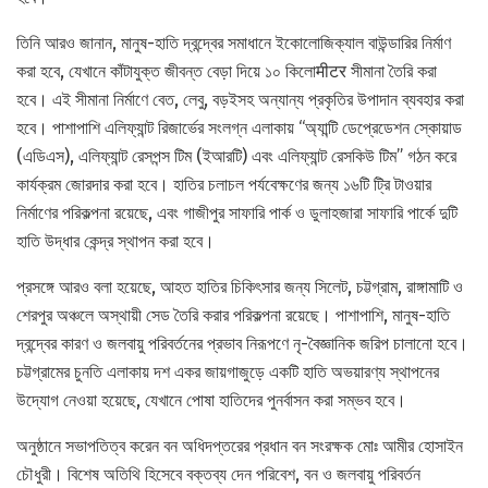
তিনি আরও জানান, মানুষ-হাতি দ্বন্দ্বের সমাধানে ইকোলোজিক্যাল বাউন্ডারির নির্মাণ
করা হবে, যেখানে কাঁটাযুক্ত জীবন্ত বেড়া দিয়ে ১০ কিলোमीटर সীমানা তৈরি করা
হবে। এই সীমানা নির্মাণে বেত, লেবু, বড়ইসহ অন্যান্য প্রকৃতির উপাদান ব্যবহার করা
হবে। পাশাপাশি এলিফ্যান্ট রিজার্ভের সংলগ্ন এলাকায় “অ্যান্টি ডেপ্রেডেশন স্কোয়াড
(এডিএস), এলিফ্যান্ট রেসপন্স টিম (ইআরটি) এবং এলিফ্যান্ট রেসকিউ টিম” গঠন করে
কার্যক্রম জোরদার করা হবে। হাতির চলাচল পর্যবেক্ষণের জন্য ১৬টি ট্রি টাওয়ার
নির্মাণের পরিকল্পনা রয়েছে, এবং গাজীপুর সাফারি পার্ক ও ডুলাহজারা সাফারি পার্কে দুটি
হাতি উদ্ধার কেন্দ্র স্থাপন করা হবে।
প্রসঙ্গে আরও বলা হয়েছে, আহত হাতির চিকিৎসার জন্য সিলেট, চট্টগ্রাম, রাঙ্গামাটি ও
শেরপুর অঞ্চলে অস্থায়ী সেড তৈরি করার পরিকল্পনা রয়েছে। পাশাপাশি, মানুষ-হাতি
দ্বন্দ্বের কারণ ও জলবায়ু পরিবর্তনের প্রভাব নিরূপণে নৃ-বৈজ্ঞানিক জরিপ চালানো হবে।
চট্টগ্রামের চুনতি এলাকায় দশ একর জায়গাজুড়ে একটি হাতি অভয়ারণ্য স্থাপনের
উদ্যোগ নেওয়া হয়েছে, যেখানে পোষা হাতিদের পুনর্বাসন করা সম্ভব হবে।
অনুষ্ঠানে সভাপতিত্ব করেন বন অধিদপ্তরের প্রধান বন সংরক্ষক মোঃ আমীর হোসাইন
চৌধুরী। বিশেষ অতিথি হিসেবে বক্তব্য দেন পরিবেশ, বন ও জলবায়ু পরিবর্তন