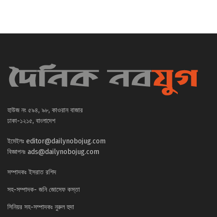
হাউজ নং ৫৯৪, ৯৮, কাওরান বাজার
ঢাকা-১২১৫, বাংলাদেশ
ইমেইলঃ
editor@dailynobojug.com
বিজ্ঞাপনঃ
ads@dailynobojug.com
সম্পাদকঃ ইসরাত রশিদ
সহ-সম্পাদক- জনি জোসেফ কস্তা
সিনিয়র সহ-সম্পাদকঃ নুরুল হুদা