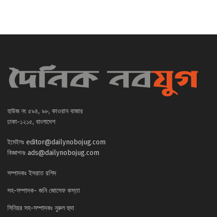
হাউজ নং ৫৯৪, ৯৮, কাওরান বাজার
ঢাকা-১২১৫, বাংলাদেশ
ইমেইলঃ
editor@dailynobojug.com
বিজ্ঞাপনঃ
ads@dailynobojug.com
সম্পাদকঃ ইসরাত রশিদ
সহ-সম্পাদক- জনি জোসেফ কস্তা
সিনিয়র সহ-সম্পাদকঃ নুরুল হুদা