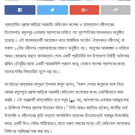
প্রস্তাবিত ব্রাহ্মণবাড়িয়া সরকারি মেডিকেল কলেজ ও হাসপাতাল নবীনগরের
তিতাসপাড় রসুলপুর এলাকায় স্থাপনের দাবিতে গত বৃহস্পতিবার মানববন্ধন অনুষ্ঠিত
হয়েছে। এই মানববন্ধনটি আয়োজন করে সামাজিক সংগঠন ‘ঐক্যবদ্ধ নবীনগর’, যা
সকাল ১২টায় নবীনগর প্রেসক্লাবের সামনে অনুষ্ঠিত হয়। মানুষের আকাঙ্ক্ষা ও দাবিকে
আরও জোরদার করতে মানববন্ধন শেষে একটি প্রতিনিধি দল উপজেলা নির্বাহী অফিসার
রাজিব চৌধুরীর কাছে একটি স্মারকলিপি প্রদান করে, যেখানে কলেজ স্থাপনের জন্য
তাদের দাবির বিস্তারিত তুলে ধরা হয়।
সংগঠনের আহ্বায়ক মাসুদুল ইসলাম মাসুদ বলেন, “সকল পেশার মানুষকে সঙ্গে নিয়ে
আমরা রসুলপুরে ব্রাহ্মণবাড়িয়া সরকারি মেডিকেল কলেজের জন্য একনিষ্ঠভাবে কাজ
করছি। এই প্রকল্পটি বাস্তবায়িত হলে শুধুম تنها নয়, আশপাশের এলাকার স্বাস্থ্যসেবা
ও চিকিৎসা শিক্ষার ব্যাপক উন্নয়ন ঘটবে।” তিনি আরও জানিয়ে থাকেন, মাননীয় অর্থ
উপদেষ্টা ও নবীনগরের কৃতি সন্তান সালাউদ্দিন আহমেদ ইতোমধ্যেই স্বাস্থ্য উপদেষ্টার
কাছে একটি ডিও লেটার পাঠিয়েছেন, যাতে দ্রুত সময়ের মধ্যে এই মেডিকেল কলেজের
নির্মাণের প্রক্রিয়া শুরু করা যায়।