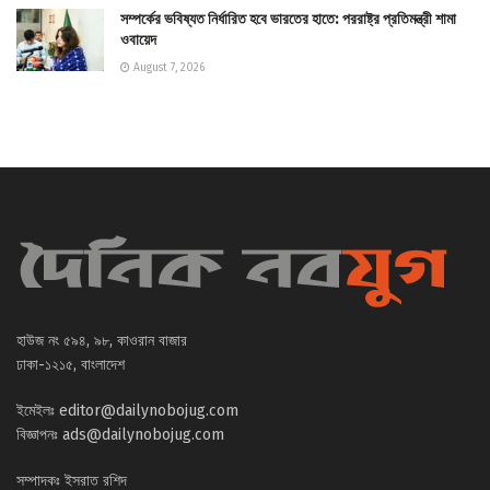
সম্পর্কের ভবিষ্যত নির্ধারিত হবে ভারতের হাতে: পররাষ্ট্র প্রতিমন্ত্রী শামা
ওবায়েদ
August 7, 2026
হাউজ নং ৫৯৪, ৯৮, কাওরান বাজার
ঢাকা-১২১৫, বাংলাদেশ
ইমেইলঃ
editor@dailynobojug.com
বিজ্ঞাপনঃ
ads@dailynobojug.com
সম্পাদকঃ ইসরাত রশিদ