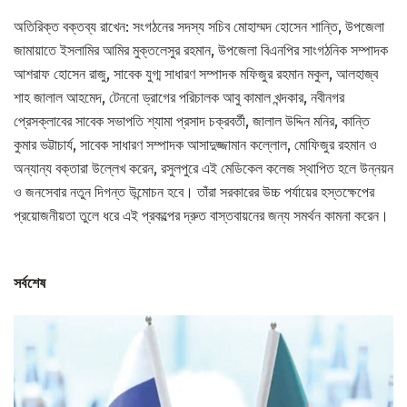
অতিরিক্ত বক্তব্য রাখেন: সংগঠনের সদস্য সচিব মোহাম্মদ হোসেন শান্তি, উপজেলা
জামায়াতে ইসলামির আমির মুক্তলেসুর রহমান, উপজেলা বিএনপির সাংগঠনিক সম্পাদক
আশরাফ হোসেন রাজু, সাবেক যুগ্ম সাধারণ সম্পাদক মফিজুর রহমান মকুল, আলহাজ্ব
শাহ জালাল আহমেদ, টেননো ড্রাগের পরিচালক আবু কামাল খন্দকার, নবীনগর
প্রেসক্লাবের সাবেক সভাপতি শ্যামা প্রসাদ চক্রবর্তী, জালাল উদ্দিন মনির, কান্তি
কুমার ভট্টাচার্য, সাবেক সাধারণ সম্পাদক আসাদুজ্জামান কল্লোল, মোফিজুর রহমান ও
অন্যান্য বক্তারা উল্লেখ করেন, রসুলপুরে এই মেডিকেল কলেজ স্থাপিত হলে উন্নয়ন
ও জনসেবার নতুন দিগন্ত উন্মোচন হবে। তাঁরা সরকারের উচ্চ পর্যায়ের হস্তক্ষেপের
প্রয়োজনীয়তা তুলে ধরে এই প্রকল্পের দ্রুত বাস্তবায়নের জন্য সমর্থন কামনা করেন।
সর্বশেষ