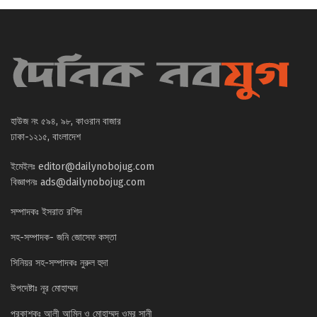
হাউজ নং ৫৯৪, ৯৮, কাওরান বাজার
ঢাকা-১২১৫, বাংলাদেশ
ইমেইলঃ
editor@dailynobojug.com
বিজ্ঞাপনঃ
ads@dailynobojug.com
সম্পাদকঃ ইসরাত রশিদ
সহ-সম্পাদক- জনি জোসেফ কস্তা
সিনিয়র সহ-সম্পাদকঃ নুরুল হুদা
উপদেষ্টাঃ নূর মোহাম্মদ
প্রকাশকঃ আলী আমিন ও মোহাম্মদ ওমর সানী