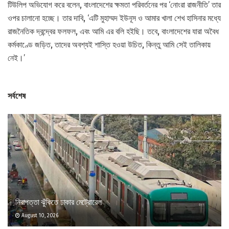
টিউলিপ অভিযোগ করে বলেন, বাংলাদেশের ক্ষমতা পরিবর্তনের পর ‘নোংরা রাজনীতি’ তার
ওপর চালানো হচ্ছে। তার দাবি, ‘এটি মুহাম্মদ ইউনূস ও আমার খালা শেখ হাসিনার মধ্যে
রাজনৈতিক দ্বন্দ্বের ফলফল, এবং আমি এর বলি হইছি। তবে, বাংলাদেশের যারা অবৈধ
কর্মকাণ্ডে জড়িত, তাদের অবশ্যই শাস্তি হওয়া উচিত, কিন্তু আমি সেই তালিকায়
নেই।’
সর্বশেষ
নিরাপত্তা ঝুঁকিতে ঢাকার মেট্রোরেল
August 10, 2026