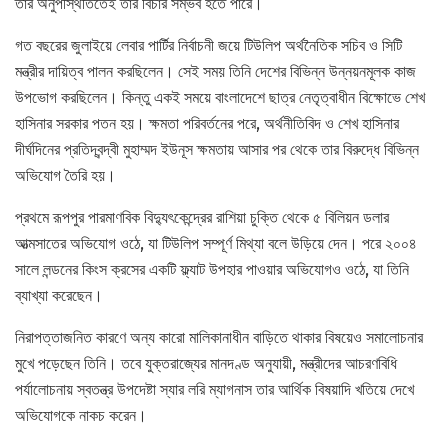
তার অনুপস্থিতিতেই তার বিচার সম্ভব হতে পারে।
গত বছরের জুলাইয়ে লেবার পার্টির নির্বাচনী জয়ে টিউলিপ অর্থনৈতিক সচিব ও সিটি
মন্ত্রীর দায়িত্ব পালন করছিলেন। সেই সময় তিনি দেশের বিভিন্ন উন্নয়নমূলক কাজ
উপভোগ করছিলেন। কিন্তু একই সময়ে বাংলাদেশে ছাত্র নেতৃত্বাধীন বিক্ষোভে শেখ
হাসিনার সরকার পতন হয়। ক্ষমতা পরিবর্তনের পরে, অর্থনীতিবিদ ও শেখ হাসিনার
দীর্ঘদিনের প্রতিদ্বন্দ্বী মুহাম্মদ ইউনূস ক্ষমতায় আসার পর থেকে তার বিরুদ্ধে বিভিন্ন
অভিযোগ তৈরি হয়।
প্রথমে রূপপুর পারমাণবিক বিদ্যুৎকেন্দ্রের রাশিয়া চুক্তি থেকে ৫ বিলিয়ন ডলার
আত্মসাতের অভিযোগ ওঠে, যা টিউলিপ সম্পূর্ণ মিথ্যা বলে উড়িয়ে দেন। পরে ২০০৪
সালে লন্ডনের কিংস ক্রসের একটি ফ্ল্যাট উপহার পাওয়ার অভিযোগও ওঠে, যা তিনি
ব্যাখ্যা করেছেন।
নিরাপত্তাজনিত কারণে অন্য কারো মালিকানাধীন বাড়িতে থাকার বিষয়েও সমালোচনার
মুখে পড়েছেন তিনি। তবে যুক্তরাজ্যের মানদণ্ড অনুযায়ী, মন্ত্রীদের আচরণবিধি
পর্যালোচনায় স্বতন্ত্র উপদেষ্টা স্যার লরি ম্যাগনাস তার আর্থিক বিষয়াদি খতিয়ে দেখে
অভিযোগকে নাকচ করেন।