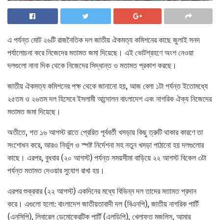
এ পর্যন্ত মোট ২৬টি রাজনৈতিক দল জাতীয় ঐকমত্য কমিশনের কাছে জুলাই সনদ
পর্যালোচনা করে নিজেদের মতামত জমা দিয়েছে। এই ভোটগ্রহণে অংশ নেওয়া
দলগুলো নানা দিক থেকে নিজেদের সিদ্ধান্ত ও মতামত প্রকাশ করছে।
জাতীয় ঐকমত্য কমিশনের পক্ষ থেকে জানানো হয়, আজ বেলা ১টা পর্যন্ত ইতোমধ্যে
২৫তম ও ২৬তম দল হিসেবে ইসলামী আন্দোলন বাংলাদেশ এবং নাগরিক ঐক্য নিজেদের
মতামত জমা দিয়েছে।
অতীতে, গত ১৬ আগস্ট রাতে প্রেরিত পূর্ববর্তী খসড়ায় কিছু ত্রুটি থাকার কারণে তা
সংশোধন করে, আরও নির্ভুল ও স্পষ্ট নির্দেশনা সহ নতুন খসড়া পাঠানো হয় দলগুলোর
কাছে। এরপর, বুধবার (২০ আগস্ট) পর্যন্ত সময়সীমা বাড়িয়ে ২২ আগস্ট বিকেল ৩টা
পর্যন্ত মতামত দেওয়ার সুযোগ রাখা হয়।
এরপর শুক্রবার (২২ আগস্ট) একদিনের মধ্যে বিভিন্ন দল তাদের মতামত প্রদান
করে। এগুলো হলো: বাংলাদেশ জাতীয়তাবাদী দল (বিএনপি), জাতীয় নাগরিক পার্টি
(এনসিপি), লিবারেল ডেমোক্রেটিক পার্টি (এলডিপি), খেলাফত মজলিস, আমার