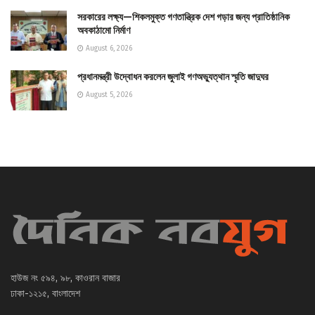
সরকারের লক্ষ্য—শিকলমুক্ত গণতান্ত্রিক দেশ গড়ার জন্য প্রাতিষ্ঠানিক
অবকাঠামো নির্মাণ
August 6, 2026
প্রধানমন্ত্রী উদ্বোধন করলেন জুলাই গণঅভ্যুত্থান স্মৃতি জাদুঘর
August 5, 2026
হাউজ নং ৫৯৪, ৯৮, কাওরান বাজার
ঢাকা-১২১৫, বাংলাদেশ