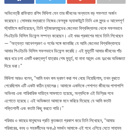
অভিনেত্রী রাফিয়াত রশিদ মিথিলা যেন তার জীবনের অন্যতম বড় সফলতা অর্জন
করেছেন। সোমবার মধ্যরাতে নিজের ফেসবুক অ্যাকাউন্টে তিনি এক সুন্দর ও আবেগপূর্ণ
স্ট্যাটাসে জানিয়েছেন, তিনি সুইজারল্যান্ডের জেনেভা বিশ্ববিদ্যালয় থেকে সফলভাবে
পিএইচডি থিসিস ডিফেন্স সম্পন্ন করেছেন। এই খবর প্রকাশের সাথে তিনি লিখেছেন
— “অত্যন্ত আবেগপ্রবণ ও গর্বের সঙ্গে জানাচ্ছি যে আমি জেনেভা বিশ্ববিদ্যালয়ে
আমার পিএইচডি থিসিস সফলভাবে ডিফেন্স করেছি। এই মুহূর্তটি আমার জীবনের পাঁচ
বছর ধরে চলা একটি গুরুত্বপূর্ণ যাত্রার শেষ মুহূর্ত, যা নানা আনন্দ এবং দুঃখের অভিজ্ঞতা
দিয়ে ভরা।”
মিথিলা আরও বলেন, “আমি যখন কম ভ্রমণ করা পথ বেছে নিয়েছিলাম, তখন বুঝতে
পেরেছিলাম এটি একটা কঠিন চ্যালেঞ্জ। আমাকে একদিকে পেশাগত জীবনের পাশাপাশি
অভিনয় এবং পারিবারিক দায়িত্ব সামলাতে হয়েছে, অন্যদিকে এই ডিগ্রির পথে
এগোতে হয়েছে। এই অভিজ্ঞতা আমাকে মনে করিয়ে দিয়েছে যে আমি কতটা
শক্তিশালী এবং কতটা কিছু করতে পারি।”
পরিবার ও কাছের মানুষদের প্রতি কৃতজ্ঞতা প্রকাশ করে তিনি লিখেছেন, “আমার
পরিবারের, বন্ধু ও সহকর্মীদের অকুণ্ঠ সমর্থন আমাকে এই পথে এগিয়ে যেতে সাহায্য