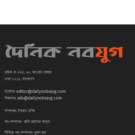
হাউজ নং ৫৯৪, ৯৮, কাওরান বাজার
ঢাকা-১২১৫, বাংলাদেশ
ইমেইলঃ
editor@dailynobojug.com
বিজ্ঞাপনঃ
ads@dailynobojug.com
সম্পাদকঃ ইসরাত রশিদ
সহ-সম্পাদক- জনি জোসেফ কস্তা
সিনিয়র সহ-সম্পাদকঃ নুরুল হুদা