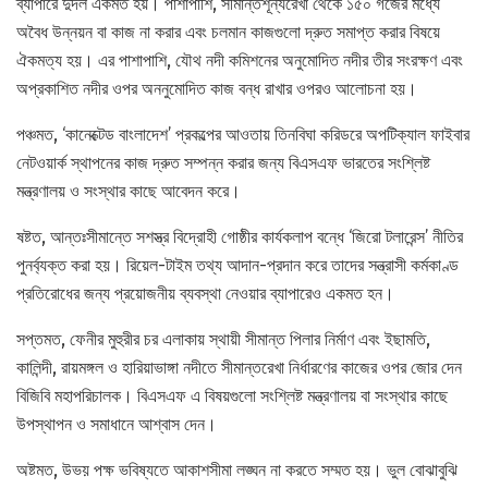
ব্যাপারে দুদল একমত হয়। পাশাপাশি, সীমান্তশূন্যরেখা থেকে ১৫০ গজের মধ্যে
অবৈধ উন্নয়ন বা কাজ না করার এবং চলমান কাজগুলো দ্রুত সমাপ্ত করার বিষয়ে
ঐকমত্য হয়। এর পাশাপাশি, যৌথ নদী কমিশনের অনুমোদিত নদীর তীর সংরক্ষণ এবং
অপ্রকাশিত নদীর ওপর অননুমোদিত কাজ বন্ধ রাখার ওপরও আলোচনা হয়।
পঞ্চমত, ‘কানেক্টেড বাংলাদেশ’ প্রকল্পের আওতায় তিনবিঘা করিডরে অপটিক্যাল ফাইবার
নেটওয়ার্ক স্থাপনের কাজ দ্রুত সম্পন্ন করার জন্য বিএসএফ ভারতের সংশ্লিষ্ট
মন্ত্রণালয় ও সংস্থার কাছে আবেদন করে।
ষষ্টত, আন্তঃসীমান্তে সশস্ত্র বিদ্রোহী গোষ্ঠীর কার্যকলাপ বন্ধে ‘জিরো টলারেন্স’ নীতির
পুনর্ব্যক্ত করা হয়। রিয়েল-টাইম তথ্য আদান-প্রদান করে তাদের সন্ত্রাসী কর্মকাণ্ড
প্রতিরোধের জন্য প্রয়োজনীয় ব্যবস্থা নেওয়ার ব্যাপারেও একমত হন।
সপ্তমত, ফেনীর মুহুরীর চর এলাকায় স্থায়ী সীমান্ত পিলার নির্মাণ এবং ইছামতি,
কালিন্দী, রায়মঙ্গল ও হারিয়াভাঙ্গা নদীতে সীমান্তরেখা নির্ধারণের কাজের ওপর জোর দেন
বিজিবি মহাপরিচালক। বিএসএফ এ বিষয়গুলো সংশ্লিষ্ট মন্ত্রণালয় বা সংস্থার কাছে
উপস্থাপন ও সমাধানে আশ্বাস দেন।
অষ্টমত, উভয় পক্ষ ভবিষ্যতে আকাশসীমা লঙ্ঘন না করতে সম্মত হয়। ভুল বোঝাবুঝি