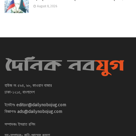
August 8, 2026
হাউজ নং ৫৯৪, ৯৮, কাওরান বাজার
ঢাকা-১২১৫, বাংলাদেশ
ইমেইলঃ
editor@dailynobojug.com
বিজ্ঞাপনঃ
ads@dailynobojug.com
সম্পাদকঃ ইসরাত রশিদ
সহ-সম্পাদক- জনি জোসেফ কস্তা