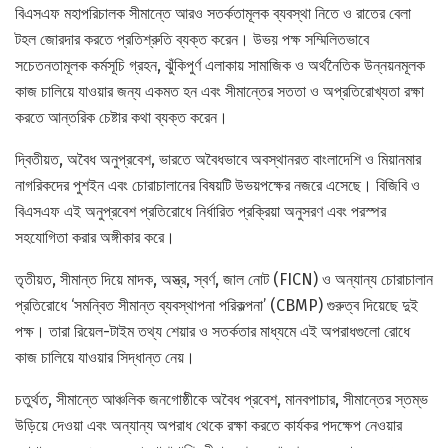
বিএসএফ মহাপরিচালক সীমান্তে আরও সতর্কতামূলক ব্যবস্থা নিতে ও রাতের বেলা
টহল জোরদার করতে প্রতিশ্রুতি ব্যক্ত করেন। উভয় পক্ষ সম্মিলিতভাবে
সচেতনতামূলক কর্মসূচি গ্রহন, ঝুঁকিপুর্ণ এলাকায় সামাজিক ও অর্থনৈতিক উন্নয়নমূলক
কাজ চালিয়ে যাওয়ার জন্য একমত হন এবং সীমান্তের সততা ও অপ্রতিরোখ্যতা রক্ষা
করতে আন্তরিক চেষ্টার কথা ব্যক্ত করেন।
দ্বিতীয়ত, অবৈধ অনুপ্রবেশ, ভারতে অবৈধভাবে অবস্থানরত বাংলাদেশি ও মিয়ানমার
নাগরিকদের পুশইন এবং চোরাচালানের বিষয়টি উভয়পক্ষের নজরে এসেছে। বিজিবি ও
বিএসএফ এই অনুপ্রবেশ প্রতিরোধে নির্ধারিত প্রক্রিয়া অনুসরণ এবং পরস্পর
সহযোগিতা করার অঙ্গীকার করে।
তৃতীয়ত, সীমান্ত দিয়ে মাদক, অস্ত্র, স্বর্ণ, জাল নোট (FICN) ও অন্যান্য চোরাচালান
প্রতিরোধে ‘সমন্বিত সীমান্ত ব্যবস্থাপনা পরিকল্পনা’ (CBMP) গুরুত্ব দিয়েছে দুই
পক্ষ। তারা রিয়েল-টাইম তথ্য শেয়ার ও সতর্কতার মাধ্যমে এই অপরাধগুলো রোধে
কাজ চালিয়ে যাওয়ার সিদ্ধান্ত নেয়।
চতুর্থত, সীমান্তে আঞ্চলিক জনগোষ্ঠীকে অবৈধ প্রবেশ, মানবপাচার, সীমান্তের স্তম্ভ
উড়িয়ে দেওয়া এবং অন্যান্য অপরাধ থেকে রক্ষা করতে কার্যকর পদক্ষেপ নেওয়ার