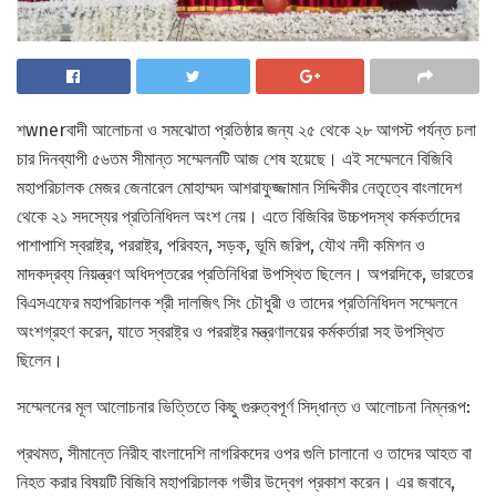
শwnerবাদী আলোচনা ও সমঝোতা প্রতিষ্ঠার জন্য ২৫ থেকে ২৮ আগস্ট পর্যন্ত চলা
চার দিনব্যাপী ৫৬তম সীমান্ত সম্মেলনটি আজ শেষ হয়েছে। এই সম্মেলনে বিজিবি
মহাপরিচালক মেজর জেনারেল মোহাম্মদ আশরাফুজ্জামান সিদ্দিকীর নেতৃত্বে বাংলাদেশ
থেকে ২১ সদস্যের প্রতিনিধিদল অংশ নেয়। এতে বিজিবির উচ্চপদস্থ কর্মকর্তাদের
পাশাপাশি স্বরাষ্ট্র, পররাষ্ট্র, পরিবহন, সড়ক, ভূমি জরিপ, যৌথ নদী কমিশন ও
মাদকদ্রব্য নিয়ন্ত্রণ অধিদপ্তরের প্রতিনিধিরা উপস্থিত ছিলেন। অপরদিকে, ভারতের
বিএসএফের মহাপরিচালক শ্রী দালজিৎ সিং চৌধুরী ও তাদের প্রতিনিধিদল সম্মেলনে
অংশগ্রহণ করেন, যাতে স্বরাষ্ট্র ও পররাষ্ট্র মন্ত্রণালয়ের কর্মকর্তারা সহ উপস্থিত
ছিলেন।
সম্মেলনের মূল আলোচনার ভিত্তিতে কিছু গুরুত্বপূর্ণ সিদ্ধান্ত ও আলোচনা নিম্নরূপ:
প্রথমত, সীমান্তে নিরীহ বাংলাদেশি নাগরিকদের ওপর গুলি চালানো ও তাদের আহত বা
নিহত করার বিষয়টি বিজিবি মহাপরিচালক গভীর উদ্বেগ প্রকাশ করেন। এর জবাবে,