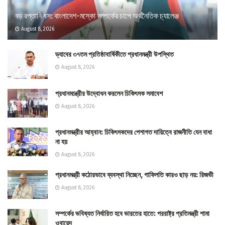
বড় রপ্তানি ধস: বাংলাদেশ-মস্কো সম্পর্কের চাপে অর্থনৈতিক চ্যালেঞ্জ
August 8, 2026
ড্যাবের ৩৭তম প্রতিষ্ঠাবার্ষিকীতে প্রধানমন্ত্রী উপস্থিত
August 8, 2026
প্রধানমন্ত্রীের উদ্বোধন করলেন চিকিৎসক সমাবেশ
August 8, 2026
প্রধানমন্ত্রীর আহ্বান: চিকিৎসকদের পেশাগত দায়িত্বে রাজনীতি যেন বাধা
না হয়
August 8, 2026
প্রধানমন্ত্রী কঠোরভাবে ব্যবস্থা নিচ্ছেন, গাফিলতি কারও ছাড় নয়: রিজভী
August 8, 2026
সম্পর্কের ভবিষ্যত নির্ধারিত হবে ভারতের হাতে: পররাষ্ট্র প্রতিমন্ত্রী শামা
ওবায়েদ