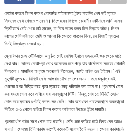
চোটের কারণে লিগস কাপের কোয়ার্টার ফাইনালসহ ইন্টার মায়ামির শেষ দুটি ম্যাচে
লিওনেল মেসি খেলতে পারেননি। তিগ্রেসের বিপক্ষে কোয়ার্টার ফাইনালে জর্ডি আলবা
দ্বিতীয়ার্ধে চোট পেয়ে মাঠ ছাড়েন, যা নিয়ে দলের জন্য ছিল চিন্তার ভাঁজ। লিগস
কাপের সেমিফাইনালে মেসি ও আলবা কি খেলতে পারবেন কিনা, সে বিষয়টি ম্যাচের
দিনই সিদ্ধান্ত নেওয়া হয়।
ফ্লোরিডার চেজ স্টেডিয়ামে অনুষ্ঠিত সেই সেমিফাইনালে দুজনকেই শুরু থেকে মাঠে
দেখা যায়। তাদের বোঝাপড়া দেখে অনেকের মনে পড়ে যায় বার্সেলোনা সময়ের সোনালী
দিনগুলো। সামাজিক মাধ্যমে অনেকেই লিখেছেন, ‘জাস্ট লাইক ওল্ড টাইমস।’ এই
মুহূর্তটি মূলত ৮৮ মিনিটে মেসি-আলবার যৌথ গোলের জন্য। তবে শুধুমাত্র এই
গোলের উপর ভিত্তি করে পুরো ম্যাচের মোড় পরিবর্তন বলা যাবে না। প্রথমার্ধে যোগ
করা সময়ে গোল করে এগিয়ে যায় অরল্যান্ডো সিটি। কিন্তু শেষ ১৫ মিনিটে জোড়া
গোল করে ম্যাচের গল্পটাই বদলে দেন মেসি। তার অসাধারণ পারফরম্যান্সে অরল্যান্ডো
সিটিকে ৩-১ গোলে হারিয়ে লিগস কাপের ফাইনালে উঠেছে ইন্টার মায়ামি।
প্রথমার্ধে দাপটের সাথে খেলে যায় মায়ামি। মেসি চোট কাটিয়ে মাঠে ফিরে যেন আরও
ক্ষুধার্ত। সেসময় তিনি প্রথম ভাগেই কয়েকটি সুযোগ তৈরি করেন। খেলায় প্রথমার্ধের