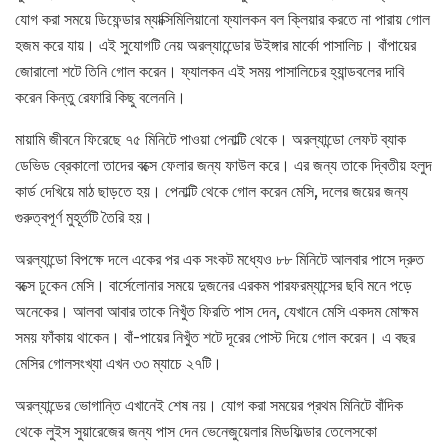
যোগ করা সময়ে ডিফেন্ডার ম্যাক্সিমিলিয়ানো ফ্যালকন বল ক্লিয়ার করতে না পারায় গোল
হজম করে যায়। এই সুযোগটি নেয় অরল্যান্ডোের উইঙ্গার মার্কো পাসালিচ। বাঁপায়ের
জোরালো শটে তিনি গোল করেন। ফ্যালকন এই সময় পাসালিচের হ্যান্ডবলের দাবি
করেন কিন্তু রেফারি কিছু বলেননি।
মায়ামি জীবনে ফিরেছে ৭৫ মিনিটে পাওয়া পেনাল্টি থেকে। অরল্যান্ডো লেফট ব্যাক
ডেভিড ব্রেকালো তাদের বক্সে ফেলার জন্য ফাউল করে। এর জন্য তাকে দ্বিতীয় হলুদ
কার্ড দেখিয়ে মাঠ ছাড়তে হয়। পেনাল্টি থেকে গোল করেন মেসি, দলের জয়ের জন্য
গুরুত্বপূর্ণ মুহূর্তটি তৈরি হয়।
অরল্যান্ডো বিপক্ষে দলে একের পর এক সংকট মধ্যেও ৮৮ মিনিটে আলবার পাসে দ্রুত
বক্সে ঢুকেন মেসি। বার্সেলোনার সময়ে দুজনের এরকম পারফরম্যান্সের ছবি মনে পড়ে
অনেকের। আলবা আবার তাকে নিখুঁত ফিরতি পাস দেন, যেখানে মেসি একদম মোক্ষম
সময় ফাঁকায় থাকেন। বাঁ-পায়ের নিখুঁত শটে দূরের পোস্ট দিয়ে গোল করেন। এ বছর
মেসির গোলসংখ্যা এখন ৩৩ ম্যাচে ২৭টি।
অরল্যান্ডের ভোগান্তি এখানেই শেষ নয়। যোগ করা সময়ের প্রথম মিনিটে বাঁদিক
থেকে লুইস সুয়ারেজের জন্য পাস দেন ভেনেজুয়েলার মিডফিল্ডার তেলেসকো