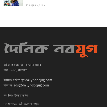
August 7, 2026
হাউজ নং ৫৯৪, ৯৮, কাওরান বাজার
ঢাকা-১২১৫, বাংলাদেশ
ইমেইলঃ
editor@dailynobojug.com
বিজ্ঞাপনঃ
ads@dailynobojug.com
সম্পাদকঃ ইসরাত রশিদ
সহ-সম্পাদক- জনি জোসেফ কস্তা