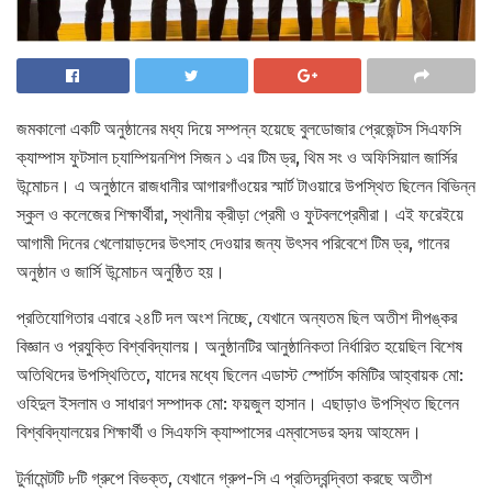
জমকালো একটি অনুষ্ঠানের মধ্য দিয়ে সম্পন্ন হয়েছে বুলডোজার প্রেজেন্টস সিএফসি
ক্যাম্পাস ফুটসাল চ্যাম্পিয়নশিপ সিজন ১ এর টিম ড্র, থিম সং ও অফিসিয়াল জার্সির
উন্মোচন। এ অনুষ্ঠানে রাজধানীর আগারগাঁওয়ের স্মার্ট টাওয়ারে উপস্থিত ছিলেন বিভিন্ন
স্কুল ও কলেজের শিক্ষার্থীরা, স্থানীয় ক্রীড়া প্রেমী ও ফুটবলপ্রেমীরা। এই ফরেইয়ে
আগামী দিনের খেলোয়াড়দের উৎসাহ দেওয়ার জন্য উৎসব পরিবেশে টিম ড্র, গানের
অনুষ্ঠান ও জার্সি উন্মোচন অনুষ্ঠিত হয়।
প্রতিযোগিতার এবারে ২৪টি দল অংশ নিচ্ছে, যেখানে অন্যতম ছিল অতীশ দীপঙ্কর
বিজ্ঞান ও প্রযুক্তি বিশ্ববিদ্যালয়। অনুষ্ঠানটির আনুষ্ঠানিকতা নির্ধারিত হয়েছিল বিশেষ
অতিথিদের উপস্থিতিতে, যাদের মধ্যে ছিলেন এডাস্ট স্পোর্টস কমিটির আহ্বায়ক মো:
ওহিদুল ইসলাম ও সাধারণ সম্পাদক মো: ফয়জুল হাসান। এছাড়াও উপস্থিত ছিলেন
বিশ্ববিদ্যালয়ের শিক্ষার্থী ও সিএফসি ক্যাম্পাসের এম্বাসেডর হৃদয় আহমেদ।
টুর্নামেন্টটি ৮টি গ্রুপে বিভক্ত, যেখানে গ্রুপ-সি এ প্রতিদ্বন্দ্বিতা করছে অতীশ