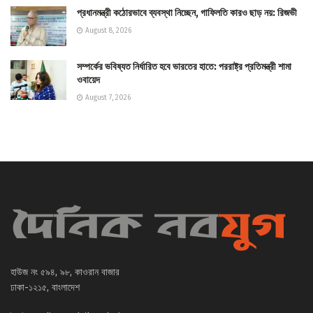
প্রধানমন্ত্রী কঠোরভাবে ব্যবস্থা নিচ্ছেন, গাফিলতি কারও ছাড় নয়: রিজভী
August 8, 2026
সম্পর্কের ভবিষ্যত নির্ধারিত হবে ভারতের হাতে: পররাষ্ট্র প্রতিমন্ত্রী শামা
ওবায়েদ
August 7, 2026
হাউজ নং ৫৯৪, ৯৮, কাওরান বাজার
ঢাকা-১২১৫, বাংলাদেশ