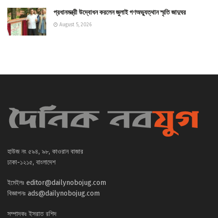
প্রধানমন্ত্রী উদ্বোধন করলেন জুলাই গণঅভ্যুত্থান স্মৃতি জাদুঘর
August 5, 2026
হাউজ নং ৫৯৪, ৯৮, কাওরান বাজার
ঢাকা-১২১৫, বাংলাদেশ
ইমেইলঃ
editor@dailynobojug.com
বিজ্ঞাপনঃ
ads@dailynobojug.com
সম্পাদকঃ ইসরাত রশিদ