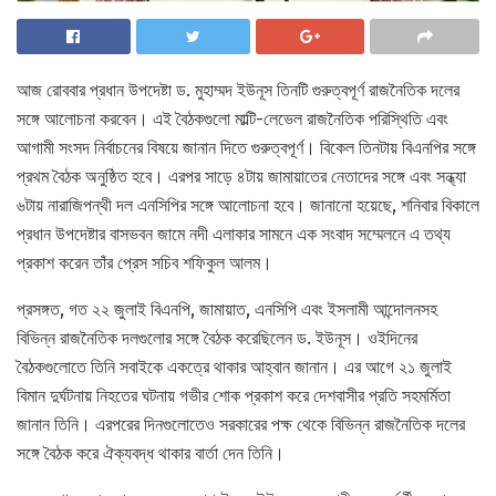
আজ রোববার প্রধান উপদেষ্টা ড. মুহাম্মদ ইউনূস তিনটি গুরুত্বপূর্ণ রাজনৈতিক দলের
সঙ্গে আলোচনা করবেন। এই বৈঠকগুলো মাল্টি-লেভেল রাজনৈতিক পরিস্থিতি এবং
আগামী সংসদ নির্বাচনের বিষয়ে জানান দিতে গুরুত্বপূর্ণ। বিকেল তিনটায় বিএনপির সঙ্গে
প্রথম বৈঠক অনুষ্ঠিত হবে। এরপর সাড়ে ৪টায় জামায়াতের নেতাদের সঙ্গে এবং সন্ধ্যা
৬টায় নারাজিপন্থী দল এনসিপির সঙ্গে আলোচনা হবে। জানানো হয়েছে, শনিবার বিকালে
প্রধান উপদেষ্টার বাসভবন জামে নদী এলাকার সামনে এক সংবাদ সম্মেলনে এ তথ্য
প্রকাশ করেন তাঁর প্রেস সচিব শফিকুল আলম।
প্রসঙ্গত, গত ২২ জুলাই বিএনপি, জামায়াত, এনসিপি এবং ইসলামী আন্দোলনসহ
বিভিন্ন রাজনৈতিক দলগুলোর সঙ্গে বৈঠক করেছিলেন ড. ইউনূস। ওইদিনের
বৈঠকগুলোতে তিনি সবাইকে একত্রে থাকার আহ্বান জানান। এর আগে ২১ জুলাই
বিমান দুর্ঘটনায় নিহতের ঘটনায় গভীর শোক প্রকাশ করে দেশবাসীর প্রতি সহমর্মিতা
জানান তিনি। এরপরের দিনগুলোতেও সরকারের পক্ষ থেকে বিভিন্ন রাজনৈতিক দলের
সঙ্গে বৈঠক করে ঐক্যবদ্ধ থাকার বার্তা দেন তিনি।