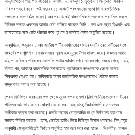
অভ্যুত্থানের পর, গত বছরের ৮ আগস্ট, ড. ইউনূস নেতৃত্বাধীন অন্তর্বর্তী সরকার
দায়িত্ব গ্রহণ করে। ওই বছরের ১১ আগস্ট প্রথমবারের মতো তিনি রাজনৈতিক
দলগুলোর সঙ্গে বৈঠক করেন। এর পর থেকেই রাজনৈতিক উত্তেজনা প্রশমিত করতে
বিভিন্ন দলকে একত্রে আনার চেষ্টা চালিয়ে যাচ্ছেন তিনি। গত এক বছরে বিএনপি এবং
জামায়াতের সঙ্গে মোট পাঁচবার করে প্রধান উপদেষ্টার বৈঠক অনুষ্ঠিত হয়েছে।
অন্যদিকে, শুক্রবার ঢাকায় জাতীয় পার্টির কার্যালয়ের সামনে দলটির নেতাকর্মীদের সঙ্গে
সংঘর্ষের পর পুলিশ ও সেনাসদস্যরা নুরুল হক নুরের উপর হামলা করে। গুরুতর আহত
এই গণঅধিকার পরিষদের সভাপতি মাথায় আঘাত পেয়ে নাকের হাড় ভেঙে গেছে। এই
ঘটনার পর, আবারো রাজনৈতিক সমঝোতার প্রয়োজনে দলগুলোকে ডেকে আনার
সিদ্ধান্ত নেওয়া হয়। ভবিষ্যতে অন্য রাজনৈতিক দলগুলোকেও বৈঠকে ডাকার
সম্ভাবনার কথাও বলা হয়েছে।
প্রেস ব্রিফিংয়ে সরকারের পক্ষ থেকে নুরের ওপর হামলার নিন্দা জানিয়ে তাদের দায়ীদের
শাস্তির আওতায় আনার ঘোষণা দেওয়া হয়। এছাড়াও, বিচারবিভাগীয় তদন্তের
অঙ্গীকার ব্যক্ত করা হয়েছে। চলতি বছরের ফেব্রুয়ারির মধ্যে নির্বাচনের ব্যাপারে
সরকার নিশ্চিত করেছে। তবে, ভোটের তারিখ নিয়ে বিভিন্ন বিরোধ থাকলেও সিদ্ধান্ত
অনুযায়ী ফেব্রুয়ারিতেই নির্বাচন অনুষ্ঠিত হবে বলে মনে করা হচ্ছে। বিএনপির একজন