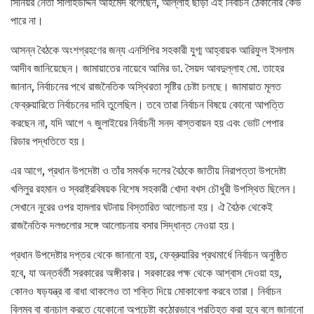
সিনিয়র নেতা সালাহউদ্দিন আহমেদ বলেছেন, আল্লাহ ছাড়া এই নির্বাচন ঠেকানোর কেউ
পারে না।
আসন্ন বৈঠকে অংশগ্রহণের জন্য এনসিপির সহকারী যুগ্ম আহ্বায়ক আরিফুল ইসলাম
আদীব জানিয়েছেন। জামায়াতের নায়েবে আমির ডা. সৈয়দ আবদুল্লাহ মো. তাহের
জানান, নির্বাচনের পথে রাজনৈতিক অস্থিরতা সৃষ্টির চেষ্টা চলছে। জামায়াত মূলত
ফেব্রুয়ারিতে নির্বাচনের দাবি তুলেছিল। তবে তারা নির্বাচন বিষয়ে কোনো আপত্তি
করছেন না, যদি আগে ৭ জুলাইয়ের নির্বাচনী সনদ বাস্তবায়ন হয় এবং ভোট পেপার
রিডার পদ্ধতিতে হয়।
এর আগে, প্রধান উপদেষ্টা ও তাঁর সমর্থক দলের বৈঠকে জাতীয় নিরাপত্তা উপদেষ্টা
খলিলুর রহমান ও স্বরাষ্ট্রবিষয়ক বিশেষ সহকারী খোদা বখস চৌধুরী উপস্থিত ছিলেন।
সেখানে নুরের ওপর হামলার ঘটনায় বিস্তারিত আলোচনা হয়। ঐ বৈঠক থেকেই
রাজনৈতিক দলগুলোর সঙ্গে আলোচনায় বসার সিদ্ধান্ত নেওয়া হয়।
প্রধান উপদেষ্টার দপ্তর থেকে জানানো হয়, ফেব্রুয়ারির প্রথমার্ধে নির্বাচন অনুষ্ঠিত
হবে, যা অন্তর্বর্তী সরকারের অঙ্গীকার। সরকারের পক্ষ থেকে আশ্বাস দেওয়া হয়,
কোনও ষড়যন্ত্র বা বাধা থাকলেও তা শক্তি দিয়ে মোকাবেলা করবে তারা। নির্বাচন
বিলম্ব বা বানচাল করতে যেকোনো অপচেষ্টা কঠোরভাবে প্রতিহত করা হবে বলে জানানো