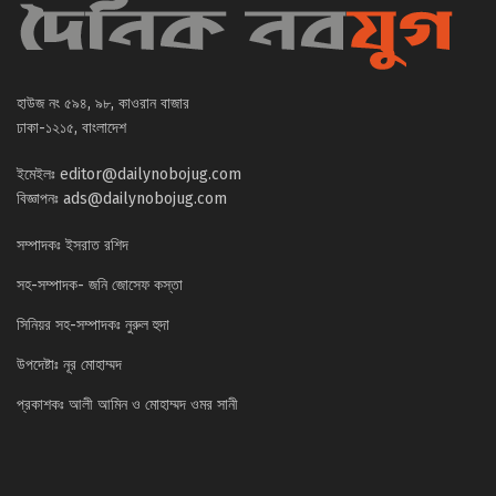
হাউজ নং ৫৯৪, ৯৮, কাওরান বাজার
ঢাকা-১২১৫, বাংলাদেশ
ইমেইলঃ
editor@dailynobojug.com
বিজ্ঞাপনঃ
ads@dailynobojug.com
সম্পাদকঃ ইসরাত রশিদ
সহ-সম্পাদক- জনি জোসেফ কস্তা
সিনিয়র সহ-সম্পাদকঃ নুরুল হুদা
উপদেষ্টাঃ নূর মোহাম্মদ
প্রকাশকঃ আলী আমিন ও মোহাম্মদ ওমর সানী