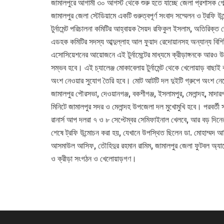
জামালপুরে আগামী ৩০ আগস্ট থেকে শুরু হতে যাচ্ছে জেলা প্রশাসক গোল্
জামালপুর জেলা স্টেডিয়ামে একটি গুরুত্বপূর্ণ সংবাদ সম্মেলন ও ট্রফি
টুর্নামেন্ট পরিচালনা কমিটির আহ্বায়ক সৈয়দ রফিকুল ইসলাম, অতিরিক্ত জ
এডহক কমিটির সদস্য আব্দুল্লাহ আল ফুয়াদ রেদোয়ানসহ অন্যান্য বিশিষ্
এসোসিয়েশনের আয়োজনে এই টুর্নামেন্টের মাধ্যমে ক্রীড়াঙ্গনকে আরও 
সম্ভব হবে। এই চ্যালেঞ্জ মোকাবেলায় টুর্নামেন্ট থেকে খেলোয়াড় বাছা
অংশ নেওয়ার সুযোগ তৈরি হবে। মোট আটটি দল দুইটি গ্রুপে অংশ নেবে
জামালপুর পৌরসভা, দেওয়ানগঞ্জ, বকশীগঞ্জ, ইসলামপুর, মেলান্দহ, মাদ
মিনিটে জামালপুর সদর ও মেলান্দহ উপজেলা দল মুখোমুখি হবে। পরবর্তী স
রানার্স আপ দলরা ৭ ও ৮ সেপ্টেম্বর সেমিফাইনাল খেলবে, আর বড় দিনের
শেষে ট্রফি উন্মোচন করা হয়, যেখানে উপস্থিত ছিলেন ডা. মোহাম্মদ আ
আসমাউল আসিফ, তৌহিদুর রহমান রামিম, জামালপুর জেলা ফুটবল অ্যাসো
ও ক্রীড়া সংগঠন ও খেলোয়াড়গণ।