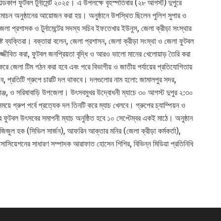
ডকাপ ফুটবল টুর্নামেন্ট ২০২৫। এ উপলক্ষে বৃহস্পতিবার (২৮ আগস্ট) দুপুরে
 উন্মোচন অনুষ্ঠানের আয়োজন করা হয়। অনুষ্ঠানে উপস্থিত ছিলেন পুলিশ সুপার ও
েলা প্রশাসক ও টুর্নামেন্টের সদস্য সচিব ইফতেখার ইউনুস, জেলা ক্রীড়া সংস্থার
ট ব্যক্তিরা। বক্তারা বলেন, জেলা প্রশাসন, জেলা ক্রীড়া সংস্থা ও জেলা ফুটবল
উজ্জীবিত করা, ফুটবল জনপ্রিয়তা বৃদ্ধি ও আরও ভালো মানের খেলোয়াড় তৈরি করা
ই করে জেলা টিম গঠন করা হবে এবং পরে বিভাগীয় ও জাতীয় পর্যায়ের প্রতিযোগিতায়
, প্রতিটি গ্রুপে চারটি দল থাকবে। দলগুলোর নাম হলো: জামালপুর সদর,
ারগঞ্জ, ও সরিষাবাড়ি উপজেলা। উৎসবমুখর উদ্বোধনী ম্যাচে ৩০ আগস্ট দুপুর ২:৩০
ময়ে গ্রুপ পর্বে প্রত্যেক দল তিনটি করে ম্যাচ খেলবে। গ্রুপের চ্যাম্পিয়ন ও
 ফুটবল উৎসবের সমাপনী ম্যাচ অনুষ্ঠিত হবে ১০ সেপ্টেম্বর একই মাঠে। অনুষ্ঠান
জিজুল হক (সিভিল সার্জন), আফরিন আক্তার মনির (জেলা ক্রীড়া কর্মকর্তা),
সিয়েশনের সাধারণ সম্পাদক আরাফাত হোসেন শিশির, বিভিন্ন মিডিয়া প্রতিনিধি