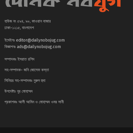
হাউজ নং ৫৯৪, ৯৮, কাওরান বাজার
ঢাকা-১২১৫, বাংলাদেশ
ইমেইলঃ
editor@dailynobojug.com
বিজ্ঞাপনঃ
ads@dailynobojug.com
সম্পাদকঃ ইসরাত রশিদ
সহ-সম্পাদক- জনি জোসেফ কস্তা
সিনিয়র সহ-সম্পাদকঃ নুরুল হুদা
উপদেষ্টাঃ নূর মোহাম্মদ
প্রকাশকঃ আলী আমিন ও মোহাম্মদ ওমর সানী