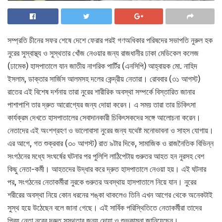
সম্প্রতি চীনের সফর শেষে দেশে ফেরার পরই গণঅধিকার পরিষদের সভাপতি নুরুল হক
নুরের সুস্বাস্থ্য ও সুস্থতার খোঁজ নেওয়ার জন্য রাজধানীর ঢাকা মেডিকেল কলেজ
(ঢামেক) হাসপাতালে যান জাতীয় নাগরিক পার্টির (এনসিপি) আহ্বায়ক মো. নাহিদ
ইসলাম, ডাক্তার সার্জিস আলমসহ দলের কেন্দ্রীয় নেতারা। রোববার (৩১ আগস্ট)
রাতের এই বিশেষ দর্শনায় তারা নুরের শারীরিক অবস্থা সম্পর্কে বিস্তারিত জানার
পাশাপাশি তার দ্রুত আরোগ্যের জন্য দোয়া করেন। এ সময় তারা তার চিকিৎসা
কার্যক্রম দেখতে হাসপাতালের সেবাদানকারী চিকিৎসকদের সঙ্গে আলোচনা করেন।
নেতাদের এই অংশগ্রহণ ও ভালোবাসা নুরের জন্য যথেষ্ট মনোভাবনা ও সাহস যোগায়।
এর আগে, গত শুক্রবার (৩০ আগস্ট) রাত ৯টার দিকে, সামাজিক ও রাজনৈতিক বিভিন্ন
সংগঠনের মধ্যে সংঘর্ষের ঘটনার পর পুলিশি লাঠিপেটায় গুরুতর আহত হন নুরসহ বেশ
কিছু নেতা-কর্মী। আহতদের উদ্ধার করে দ্রুত হাসপাতালে নেওয়া হয়। এই ঘটনার
পর, সংগঠনের নেতাকর্মীরা নুরকে গুরুতর অবস্থায় হাসপাতালে নিয়ে যান। নুরের
শরীরের অবস্থা নিয়ে কোন ধরনের শঙ্কা থাকলেও তিনি এখন আগের থেকে অনেকটাই
সুস্থ হয়ে উঠেছেন বলে জানা গেছে। এই সার্বিক পরিস্থিতিতে নেতাকর্মীরা তাদের
প্রিয় নেতা নুরের দ্রুত সুস্থতার জন্য দোয়া ও শুভকামনা জানিয়েছেন।