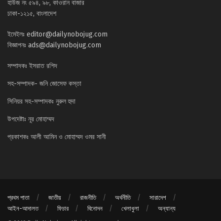
হাউজ নং ৫৯৪, ৯৮, কাওরান বাজার
ঢাকা-১২১৫, বাংলাদেশ
ইমেইলঃ
editor@dailynobojug.com
বিজ্ঞাপনঃ
ads@dailynobojug.com
সম্পাদকঃ ইসরাত রশিদ
সহ-সম্পাদক- জনি জোসেফ কস্তা
সিনিয়র সহ-সম্পাদকঃ নুরুল হুদা
উপদেষ্টাঃ নূর মোহাম্মদ
প্রকাশকঃ আলী আমিন ও মোহাম্মদ ওমর সানী
প্রথম পাতা
জাতীয়
রাজনীতি
অর্থনীতি
সারাদেশ
আইন-আদালত
ফিচার
বিনোদন
খেলাধুলা
অন্যান্য