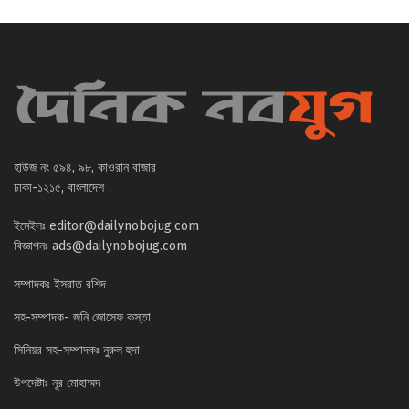
হাউজ নং ৫৯৪, ৯৮, কাওরান বাজার
ঢাকা-১২১৫, বাংলাদেশ
ইমেইলঃ
editor@dailynobojug.com
বিজ্ঞাপনঃ
ads@dailynobojug.com
সম্পাদকঃ ইসরাত রশিদ
সহ-সম্পাদক- জনি জোসেফ কস্তা
সিনিয়র সহ-সম্পাদকঃ নুরুল হুদা
উপদেষ্টাঃ নূর মোহাম্মদ