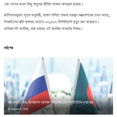
এবং তাদের মধ্যে কিছু মানুষের জীবিত থাকার আশঙ্কা রয়েছে।
জাতিসংঘভুক্ত সূত্র অনুযায়ী, হামাস শাসিত গাজার স্বাস্থ্য মন্ত্রণালয়ের তথ্য বলছে,
ইসরাইলের পাল্টা হামলায় অন্তত ৬৩,৪৫৯ ফিলিস্তিনি মৃত্যু বরণ করেছেন।
অধিকাংশই নাগরিক, যারা ভয়াবহ এই মানবিক সংকটের শিকার।
সর্বশেষ
বড় রপ্তানি ধস: বাংলাদেশ-মস্কো সম্পর্কের চাপে অর্থনৈতিক চ্যালেঞ্জ
August 8, 2026