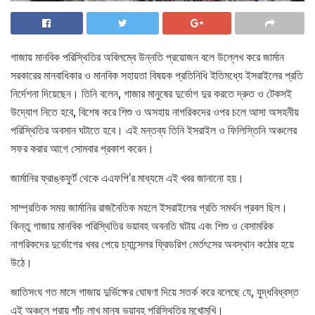
গাজায় মানবিক পরিস্থিতির অবিলম্বে উন্নতি প্রয়োজন বলে উল্লেখ করে জার্মান
সরকারের মানবাধিকার ও মানবিক সহায়তা বিষয়ক প্রতিনিধি ইতিমধ্যে ইসরাইলের প্রতি
নির্দেশনা দিয়েছেন। তিনি বলেন, গাজার মানুষের দুর্ভোগ দুর করতে দ্রুত ও টেকসই
উদ্যোগ নিতে হবে, বিশেষ করে শিশু ও অসহায় নাগরিকদের ওপর চলে আসা অসহনীয়
পরিস্থিতির অবসান ঘটাতে হবে। এই মন্তব্য তিনি ইসরাইল ও ফিলিস্তিনি অঞ্চলের
সফর করার আগে সোমবার প্রকাশ করেন।
জার্মানির ফ্রাঙ্কফুর্ট থেকে এএফপি’র মাধ্যমে এই খবর জানানো হয়।
সাম্প্রতিক সময় জার্মানির রাজনৈতিক মহলে ইসরাইলের প্রতি সমর্থন প্রবল ছিল।
কিন্তু গাজায় মানবিক পরিস্থিতির ভয়াবহ অবনতি ঘটায় এবং শিশু ও বেসামরিক
নাগরিকদের দুর্ভোগের খবর পেয়ে চ্যান্সেলর ফ্রিডরিশ মের্তৎসের অবস্থান কঠোর হয়ে
উঠে।
জাতিসংঘ গত মাসে গাজায় দুর্ভিক্ষের ঘোষণা দিয়ে সতর্ক করে বলেছে যে, যুদ্ধবিধ্বস্ত
এই অঞ্চলে প্রায় পাঁচ লাখ মানুষ ভয়াবহ পরিস্থিতির মুখোমুখি।