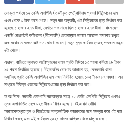
ভোক্তা পর্যায়ে ১২ কেজি এলপিজি (তরলীকৃত পেট্রোলিয়াম গ্যাস) সিলিন্ডারের দাম
এখন থেকে ৩ টাকা কমে গেছে। নতুন দাম অনুযায়ী, এই সিলিন্ডারের মূল্য নির্ধারণ করা
হয়েছে ১ হাজার ২৭০ টাকা, যেখানে গত মাসে ছিল ১ হাজার ২৭৩ টাকা। বাংলাদেশ
এনার্জি রেগুলেটরি কমিশনের (বিইআরসি) চেয়ারম্যান জালাল আহমেদ মঙ্গলবার দুপুরে
এক সংবাদ সম্মেলনে এই দাম ঘোষণা করেন। নতুন মূল্য কার্যকর হয়েছে গতকাল সন্ধ্যা
৬টা থেকে।
এছাড়া, গাড়িতে ব্যবহৃত অটোগ্যাসের দামও প্রতি লিটারে ১৩ পয়সা কমিয়ে ৫৮ টাকা
১৫ পয়সা নির্ধারিত হয়েছে। বিইআরসির ঘোষণায় জানানো হয়, বেসরকারি খাতে
ভ্যাটসহ প্রতি কেজি এলপিজির দাম এখন নির্ধারিত হয়েছে ১০৫ টাকাঃ ৮৭ পয়সা। এর
মাধ্যমে বিভিন্ন ওজনের সিলিন্ডারগুলোর মূল্য নির্ধারণ করা হবে।
অপর দিকে, সরকারী কোম্পানি সরবরাহকৃত সাড়ে ১২ কেজি এলপিজি সিলিন্ডার এখনও
মূল্য অপরিবর্তিত রেখে ৮২৫ টাকায় বিক্রি হচ্ছে। বিইআরসি সৌদি
আরামকোপ্রোপ্রেন ও বিউটেনের আন্তর্জাতিক বাজারদরের সঙ্গে সমন্বয় করে এই দাম
নির্ধারণ করছে এবং এই কার্যক্রম ২০২১ সালের এপ্রিল থেকে চালু রয়েছে।