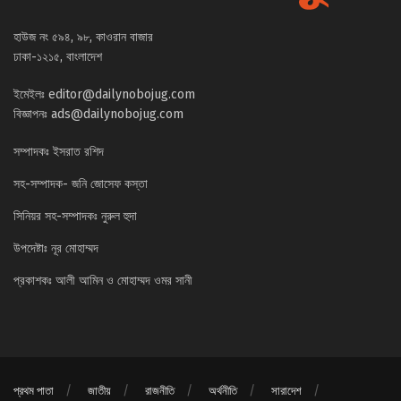
হাউজ নং ৫৯৪, ৯৮, কাওরান বাজার
ঢাকা-১২১৫, বাংলাদেশ
ইমেইলঃ
editor@dailynobojug.com
বিজ্ঞাপনঃ
ads@dailynobojug.com
সম্পাদকঃ ইসরাত রশিদ
সহ-সম্পাদক- জনি জোসেফ কস্তা
সিনিয়র সহ-সম্পাদকঃ নুরুল হুদা
উপদেষ্টাঃ নূর মোহাম্মদ
প্রকাশকঃ আলী আমিন ও মোহাম্মদ ওমর সানী
প্রথম পাতা
জাতীয়
রাজনীতি
অর্থনীতি
সারাদেশ