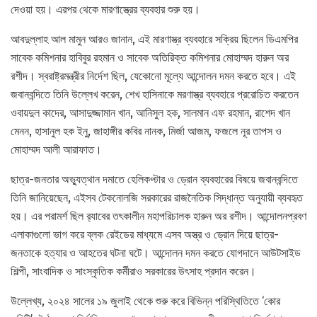
দেওয়া হয়। এরপর থেকে মারণাস্ত্রের ব্যবহার শুরু হয়।
আবদুল্লাহ আল মামুন আরও জানান, এই মারণাস্ত্র ব্যবহারে সক্রিয় ছিলেন ডিএমপির
সাবেক কমিশনার হাবিবুর রহমান ও সাবেক অতিরিক্ত কমিশনার মোহাম্মদ হারুন অর
রশীদ। স্বরাষ্ট্রমন্ত্রীর নির্দেশ ছিল, যেকোনো মূল্যে আন্দোলন দমন করতে হবে। এই
জবানবন্দিতে তিনি উল্লেখ করেন, শেখ হাসিনাকে মরণাস্ত্র ব্যবহারে প্ররোচিত করতেন
ওবায়দুল কাদের, আসাদুজ্জামান খান, আনিসুল হক, সালমান এফ রহমান, রাশেদ খান
মেনন, হাসানুল হক ইনু, জাহাঙ্গীর কবির নানক, মির্জা আজম, ফজলে নূর তাপস ও
মোহাম্মদ আলী আরাফাত।
ছাত্র-জনতার অভ্যুত্থান দমাতে হেলিকপ্টার ও ড্রোন ব্যবহারের বিষয়ে জবানবন্দিতে
তিনি জানিয়েছেন, এইসব টেকনোলজি সরকারের রাজনৈতিক সিদ্ধান্ত অনুযায়ী ব্যবহৃত
হয়। এর পরামর্শ ছিল র‌্যাবের তৎকালীন মহাপরিচালক হারুন অর রশীদ। আন্দোলনপ্রবণ
এলাকাগুলো ভাগ করে ব্লক রেইডের মাধ্যমে এসব অস্ত্র ও ড্রোন দিয়ে ছাত্র-
জনতাকে হত্যার ও আহতের ঘটনা ঘটে। আন্দোলন দমন করতে যোগদানে আউটসাইড
শিল্পী, সাংবাদিক ও সাংস্কৃতিক কর্মীরাও সরকারের উৎসাহ প্রদান করেন।
উল্লেখ্য, ২০২৪ সালের ১৯ জুলাই থেকে শুরু করে বিভিন্ন পরিস্থিতিতে ‘কোর