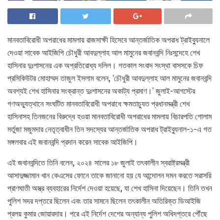
মানবতাবিরোধী অপরাধের মামলায় রাজসাক্ষী হিসেবে আন্তর্জাতিক অপরাধ ট্রাইব্যুনালে
দেওয়া সাবেক আইজিপি চৌধুরী আবদুল্লাহ আল মামুনের জবানবন্দি নিঃসন্দেহে শেখ
হাসিনার দুঃশাসনের এক অপ্রতিরোধ্য দলিল। গতকাল সংবাদ সংস্থা বাসসকে চিফ
প্রসিকিউটর মোহাম্মদ তাজুল ইসলাম বলেন, ‘চৌধুরী আবদুল্লাহ আল মামুনের জবানবন্দি
অবশ্যই শেখ হাসিনার সংক্রান্ত দুঃশাসনের অকাট্য প্রমাণ।’ জুলাই-আগস্টের
গণঅভ্যুত্থানে সংঘটিত মানবতাবিরোধী অপরাধে ক্ষমতাচ্যুত প্রধানমন্ত্রী শেখ
হাসিনাসহ তিনজনের বিরুদ্ধে হওয়া মানবতাবিরোধী অপরাধের মামলায় বিচারপতি গোলাম
মর্তুজা মজুমদার নেতৃত্বাধীন তিন সদস্যের আন্তর্জাতিক অপরাধ ট্রাইব্যুনাল-১-এ গত
মঙ্গলবার এই জবানবন্দি প্রদান করেন সাবেক আইজিপি।
এই জবানবন্দিতে তিনি বলেন, ২০২৪ সালের ১৮ জুলাই তৎকালীন স্বরাষ্ট্রমন্ত্রী
আসাদুজ্জামান খান কেএসের ফোনে তাকে জানানো হয় যে আন্দোলন দমন করতে সরাসরি
প্রাণঘাতী অস্ত্র ব্যবহারের নির্দেশ দেওয়া হয়েছে, যা শেখ হাসিনা দিয়েছেন। তিনি তখন
পুলিশ সদর দপ্তরে ছিলেন এবং তার সামনে ছিলেন তৎকালীন অতিরিক্ত ডিআইজি
প্রলয় কুমার জোয়ারদার। পরে এই নির্দেশ দেশের অন্যান্য পুলিশ অধিদপ্তরে পৌঁছে