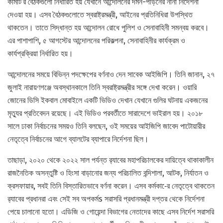
কমিটি’র বৈঠকগুলো নির্ধারিত হয় যেখানে আন্দোলনের দমন-পীড়নের নানা নির্দেশনা
দেওয়া হয়। এসব বৈঠকগুলোতে স্বরাষ্ট্রমন্ত্রী, আইনের প্রতিনিধিরা উপস্থিত
থাকতেন। তাতে সিদ্ধান্ত হয় আন্দোলন রোধে পুলিশ ও সেনাবাহিনী সমন্বয় করবে।
এর পাশাপাশি, ৫ আগস্টের আন্দোলনের পরিকল্পনা, সেনাবাহিনীর কার্যক্রম ও
কার্যপ্রক্রিয়া নির্ধারিত হয়।
আন্দোলনের সময়ে বিভিন্ন পদক্ষেপের বর্ণনাও দেন সাবেক আইজিপি। তিনি জানান, ২৭
জুলাই নারায়ণগঞ্জে অবস্থানকালে তিনি স্বরাষ্ট্রমন্ত্রীর সঙ্গে দেখা করেন। ওয়ারি
জোনের ডিসি ইকবাল মোবাইলে একটি ভিডিও দেখান যেখানে গুলির ঘটনায় একজনের
মৃত্যুর প্রতিবেদন রয়েছে। এই ভিডিও পরবর্তীতে সারাদেশে ভাইরাল হয়। ২০১৮
সালে ঢাকা নির্বাচনের সময়ও তিনি বলছেন, ওই সময়ের আইজিপি জাবেদ পাটোয়ারীর
নেতৃত্বে নির্বাচনের আগে ব্যালটের ব্যাপারে নির্দেশনা ছিল।
তাছাড়া, ২০২০ থেকে ২০২২ সাল পর্যন্ত র‌্যাবের মহাপরিচালকের দায়িত্বে থাকাকালীন
রাজনৈতিক অসন্তুষ্টি ও হিংসা বাড়ানোর জন্য পরিচালিত বন্দিশালা, আটক, নির্যাতন ও
ক্রসফায়ার, সবই তিনি বিস্তারিতভাবে বর্ণনা করেন। এসব কর্মকা-ের নেতৃত্বে থাকতেন
র‌্যাবের প্রধানরা এবং সেই সব অপকর্মs সরাসরি প্রধানমন্ত্রী দপ্তর থেকে নির্দেশনা
পেয়ে চালানো হতো। এডিজি ও গোয়েন্দা বিভাগের নেতাদের কাছে এসব নির্দেশ সরাসরি