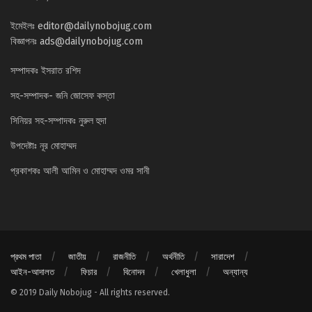
ইমেইলঃ
editor@dailynobojug.com
বিজ্ঞাপনঃ
ads@dailynobojug.com
সম্পাদকঃ ইসরাত রশিদ
সহ-সম্পাদক- জনি জোসেফ কস্তা
সিনিয়র সহ-সম্পাদকঃ নুরুল হুদা
উপদেষ্টাঃ নূর মোহাম্মদ
প্রকাশকঃ আলী আমিন ও মোহাম্মদ ওমর সানী
প্রথম পাতা
জাতীয়
রাজনীতি
অর্থনীতি
সারাদেশ
আইন-আদালত
ফিচার
বিনোদন
খেলাধুলা
অন্যান্য
© 2019 Daily Nobojug - All rights reserved.