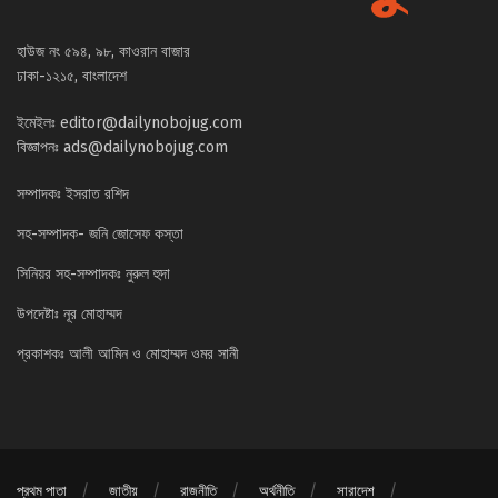
হাউজ নং ৫৯৪, ৯৮, কাওরান বাজার
ঢাকা-১২১৫, বাংলাদেশ
ইমেইলঃ
editor@dailynobojug.com
বিজ্ঞাপনঃ
ads@dailynobojug.com
সম্পাদকঃ ইসরাত রশিদ
সহ-সম্পাদক- জনি জোসেফ কস্তা
সিনিয়র সহ-সম্পাদকঃ নুরুল হুদা
উপদেষ্টাঃ নূর মোহাম্মদ
প্রকাশকঃ আলী আমিন ও মোহাম্মদ ওমর সানী
প্রথম পাতা
জাতীয়
রাজনীতি
অর্থনীতি
সারাদেশ