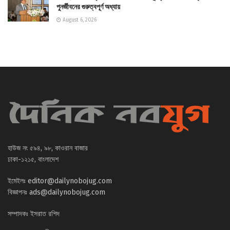
পুনর্জীবনের গুরুত্বপূর্ণ অধ্যায়
August 6, 2026
হাউজ নং ৫৯৪, ৯৮, কাওরান বাজার
ঢাকা-১২১৫, বাংলাদেশ
ইমেইলঃ
editor@dailynobojug.com
বিজ্ঞাপনঃ
ads@dailynobojug.com
সম্পাদকঃ ইসরাত রশিদ