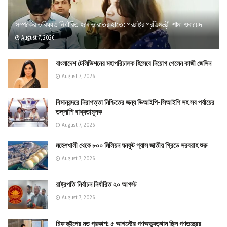
সম্পর্কের ভবিষ্যত নির্ধারিত হবে ভারতের হাতে: পররাষ্ট্র প্রতিমন্ত্রী শামা ওবায়েদ
August 7, 2026
বাংলাদেশ টেলিভিশনের মহাপরিচালক হিসেবে নিয়োগ পেলেন কাজী জেসিন
August 7, 2026
বিমানবন্দরে নিরাপত্তা নিশ্চিতের জন্য ভিআইপি-সিআইপি সহ সব পর্যায়ের
তল্লাশি বাধ্যতামূলক
August 7, 2026
মহেশখালী থেকে ৮০০ মিলিয়ন ঘনফুট গ্যাস জাতীয় গ্রিডে সরবরাহ শুরু
August 7, 2026
রাষ্ট্রপতি নির্বাচন নির্ধারিত ২০ আগস্ট
August 7, 2026
চিফ হুইপের মত প্রকাশ: ৫ আগস্টের গণঅভ্যুত্থান ছিল গণতন্ত্রের