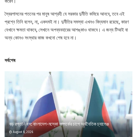
করেন।
স্বৈরশাসনের পতনের পর মানুষ আগ্রহী যে সরকার দুর্নীতি কমিয়ে আনবে, তবে এই
প্রশ্নে তিনি বলেন, না, একদমই না। দুর্নীতির সমস্যা এখনও বিদ্যমান রয়েছে, কারণ
যেখানে ক্ষমতা থাকবে, সেখানে অপব্যবহারের আশঙ্কাও থাকবে। এ জন্য টিআই বা
অন্য কোনও সংস্থার কাজ কখনো শেষ হবে না।
সর্বশেষ
বড় রপ্তানি ধস: বাংলাদেশ-মস্কো সম্পর্কের চাপে অর্থনৈতিক চ্যালেঞ্জ
August 8, 2026