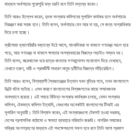
মাধ্যমে অর্থপাচার পুরোপুরি বন্ধ হয়নি বলে তিনি মন্তব্য করেন।
তিনি আরও উল্লেখ করেন, দুদক সংস্কার কমিশনের সুপারিশ কার্যকর হলে অর্থপাচার
নিয়ন্ত্রণ করা সহজ হবে। তিনি বলেন, অর্থপাচার যেন আর না হয়, সে জন্য অগ্রাধিকার
দিয়ে চলা হচ্ছে।
ফ্রাঁসোয়া ভ্যালেরিয়াঁর বক্তব্যে উঠে আসে, সাংবাদিকরা না থাকলে গণতন্ত্র অচল হয়ে
পড়ে, আর গণতন্ত্র না থাকলে ক্ষমতার অপব্যবহারের বিরুদ্ধে লড়াইও সম্ভব নয়।
তিনি বলেন, বছরখানেক ধরে ছাত্র-জনতার গণআন্দোলন মনোযোগ দিয়ে দেখছেন,
যেখানে তরুণ, নারী ও শ্রমজীবী সাধারণ মানুষ দুর্নীতির বিরুদ্ধে দাঁড়িয়েছিল।
তিনি আরও বলেন, বিশ্বব্যাপী স্বৈরতন্ত্রের উত্থান যখন বৃদ্ধির পথে, তখন বাংলাদেশে
উল্টো ঘটনা ঘটেছে। এসব কারণে বাংলাদেশের বিশ্বজগতের কাছে সম্মানজনক
অবস্থানে রয়েছে। এই সময়ে বিভিন্ন সংস্কার কার্যক্রম চলছে, যেমন সংস্কার
কমিশন, ঐকমত্য কমিশন ইত্যাদি, যেগুলোর অনেকটাই বাংলাদেশের টিআই এর
সুপারিশ অনুযায়ী। তিনি বিশ্বাস করেন, এই সংস্কারগুলো টেকসই হওয়া দরকার,
দেশের প্রশাসনিক কাঠামো ও ক্ষমতা ব্যবহারে পরিবর্তন জরুরি। নাগরিক সমাজের
সক্রিয় অংশগ্রহণের মাধ্যমে এই পদক্ষেপগুলো সফল হবে বলে তিনি আশা প্রকাশ