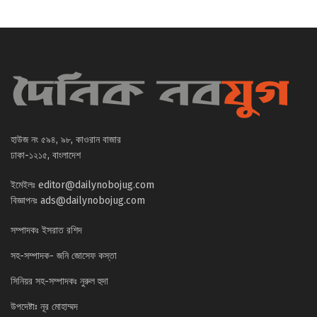
হাউজ নং ৫৯৪, ৯৮, কাওরান বাজার
ঢাকা-১২১৫, বাংলাদেশ
ইমেইলঃ
editor@dailynobojug.com
বিজ্ঞাপনঃ
ads@dailynobojug.com
সম্পাদকঃ ইসরাত রশিদ
সহ-সম্পাদক- জনি জোসেফ কস্তা
সিনিয়র সহ-সম্পাদকঃ নুরুল হুদা
উপদেষ্টাঃ নূর মোহাম্মদ