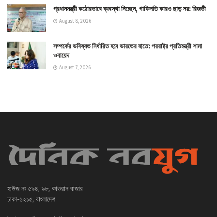
প্রধানমন্ত্রী কঠোরভাবে ব্যবস্থা নিচ্ছেন, গাফিলতি কারও ছাড় নয়: রিজভী
August 8, 2026
সম্পর্কের ভবিষ্যত নির্ধারিত হবে ভারতের হাতে: পররাষ্ট্র প্রতিমন্ত্রী শামা
ওবায়েদ
August 7, 2026
হাউজ নং ৫৯৪, ৯৮, কাওরান বাজার
ঢাকা-১২১৫, বাংলাদেশ