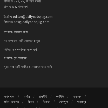
হাউজ নং ৫৯৪, ৯৮, কাওরান বাজার
ঢাকা-১২১৫, বাংলাদেশ
ইমেইলঃ
editor@dailynobojug.com
বিজ্ঞাপনঃ
ads@dailynobojug.com
সম্পাদকঃ ইসরাত রশিদ
সহ-সম্পাদক- জনি জোসেফ কস্তা
সিনিয়র সহ-সম্পাদকঃ নুরুল হুদা
উপদেষ্টাঃ নূর মোহাম্মদ
প্রকাশকঃ আলী আমিন ও মোহাম্মদ ওমর সানী
প্রথম পাতা
জাতীয়
রাজনীতি
অর্থনীতি
সারাদেশ
আইন-আদালত
ফিচার
বিনোদন
খেলাধুলা
অন্যান্য