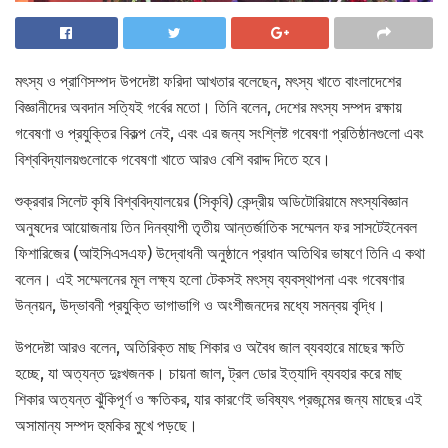
মৎস্য ও প্রাণিসম্পদ উপদেষ্টা ফরিদা আখতার বলেছেন, মৎস্য খাতে বাংলাদেশের
বিজ্ঞানীদের অবদান সত্যিই গর্বের মতো। তিনি বলেন, দেশের মৎস্য সম্পদ রক্ষায়
গবেষণা ও প্রযুক্তির বিকল্প নেই, এবং এর জন্য সংশ্লিষ্ট গবেষণা প্রতিষ্ঠানগুলো এবং
বিশ্ববিদ্যালয়গুলোকে গবেষণা খাতে আরও বেশি বরাদ্দ দিতে হবে।
শুক্রবার সিলেট কৃষি বিশ্ববিদ্যালয়ের (সিকৃবি) কেন্দ্রীয় অডিটোরিয়ামে মৎস্যবিজ্ঞান
অনুষদের আয়োজনায় তিন দিনব্যাপী তৃতীয় আন্তর্জাতিক সম্মেলন ফর সাসটেইনেবল
ফিশারিজের (আইসিএসএফ) উদ্বোধনী অনুষ্ঠানে প্রধান অতিথির ভাষণে তিনি এ কথা
বলেন। এই সম্মেলনের মূল লক্ষ্য হলো টেকসই মৎস্য ব্যবস্থাপনা এবং গবেষণার
উন্নয়ন, উদ্ভাবনী প্রযুক্তি ভাগাভাগি ও অংশীজনদের মধ্যে সমন্বয় বৃদ্ধি।
উপদেষ্টা আরও বলেন, অতিরিক্ত মাছ শিকার ও অবৈধ জাল ব্যবহারে মাছের ক্ষতি
হচ্ছে, যা অত্যন্ত দুঃখজনক। চায়না জাল, ট্রল ডোর ইত্যাদি ব্যবহার করে মাছ
শিকার অত্যন্ত ঝুঁকিপূর্ণ ও ক্ষতিকর, যার কারণেই ভবিষ্যৎ প্রজন্মের জন্য মাছের এই
অসামান্য সম্পদ হুমকির মুখে পড়ছে।