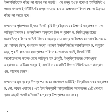
বিজ্ঞানভিত্তিক পরিকল্পনা গ্রহণ করা জরুরি। এর জন্য হাওড় গবেষণা ইনস্টিটিউট ও
মৎস্য গবেষণা ইনস্টিটিউটের মধ্যে সমন্বয় করে এ অঞ্চলের পরিবেশ রক্ষা ও উন্নয়ন
পরিকল্পনা করতে হবে।
সম্মেলনের পৃষ্ঠপোষক ছিলেন সিলেট কৃষি বিশ্ববিদ্যালয়ের উপাচার্য অধ্যাপক ড. মো.
আলিমুল ইসলাম। মৎস্যবিজ্ঞান অনুষদের ডিন অধ্যাপক ড. নির্মল চন্দ্র রায়ের
সভাপতিত্বে বিশেষ অতিথি হিসেবে বক্তব্য দেন মৎস্য অধিদপ্তরের মহাপরিচালক ড.
মো. আবদুর রউফ, বাংলাদেশ মৎস্য গবেষণা ইনস্টিটিউটের মহাপরিচালক ড. অনুরাধা
ভদ্র, পূবালী ব্যাংকের ব্যবস্থাপনা পরিচালক মোহাম্মদ আলী, সিলেট সিটি
করপোরেশনের সাবেক মেয়র আরিফুল হক চৌধুরী, বিশ্ববিদ্যালয়ের কোষাধ্যক্ষ
অধ্যাপক ড. এটিএম মাহবুব-ই-এলাহি ও কোয়ালিটি ফিডস লিমিটেডের চেয়ারম্যান
এম. কায়সার রহমান।
সম্মেলনের মূল প্রবন্ধ উপস্থাপন করেন বাংলাদেশ মেরিটাইম বিশ্ববিদ্যালয়ের অধ্যাপক
ড. মো. আব্দুল ওয়াহাব। এই তিন দিনব্যাপী আন্তর্জাতিক সম্মেলনের ১১টি সেশনে
প্রায় আড়াই শতাধিক বৈজ্ঞানিক প্রবন্ধ উপস্থাপন করা হবে।