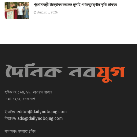
প্রধানমন্ত্রী উদ্বোধন করলেন জুলাই গণঅভ্যুত্থান স্মৃতি জাদুঘর
August 5, 2026
হাউজ নং ৫৯৪, ৯৮, কাওরান বাজার
ঢাকা-১২১৫, বাংলাদেশ
ইমেইলঃ
editor@dailynobojug.com
বিজ্ঞাপনঃ
ads@dailynobojug.com
সম্পাদকঃ ইসরাত রশিদ