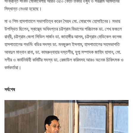
সংক্রান্ত সংকট মোকাবেলায় আরও ৩৫০ কোটি টাকার ওষুধ ও সরঞ্জাম আমদানির
সিদ্ধান্ত নেওয়া হয়েছে।
মা ও শিশু হাসপাতালে সভাপতিত্ব করেন সৈয়দ মো. মোরশেদ হোসাইনের। সভায়
উপস্থিত ছিলেন, স্বাস্থ্যে অধিদপ্তর চট্টগ্রাম বিভাগের পরিচালক ডা. শেখ ফজলে
রাব্বী, চট্টগ্রাম জেলা সিভিল সার্জন ডা. জাহাঙ্গীর আলম, চট্টগ্রাম মেডিকেল কলেজ
হাসপাতালের গভর্নিং বডির সদস্য ডা. মনজুরুল ইসলাম, হাসপাতালের সহসভাপতি
আবদুল মান্নান রানা, ডা. কামরুন্নাহার দস্তগীর, যুগ্ম সম্পাদক জাহিদ হাসান, মো.
সগীর ও কার্যনির্বাহী কমিটির সদস্য ডা. রেজাউল করিমসহ আরও অনেক চিকিৎসক ও
কর্মকর্তারা।
সর্বশেষ