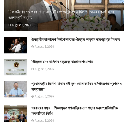
চিফ হুইপের মত প্রকাশ: ৫ আগস্টের গণঅভ্যুত্থান ছিল গণতন্ত্রের পুনর্জীবনের
গুরুত্বপূর্ণ অধ্যায়
August 6, 2026
বৈষম্যহীন বাংলাদেশ নির্মাণে সকলের ঐক্যের আহ্বান ভারপ্রাপ্ত স্পিকার
August 6, 2026
দিল্লিতে শেখ হাসিনার বক্তব্যে বাংলাদেশের ক্ষোভ
August 6, 2026
প্রধানমন্ত্রীর নির্দেশ: ঢাকার নদী দূষণ রোধে কার্যকর কর্মপরিকল্পনা প্রণয়ন ও
বাস্তবায়ন
August 6, 2026
সরকারের লক্ষ্য—শিকলমুক্ত গণতান্ত্রিক দেশ গড়ার জন্য প্রাতিষ্ঠানিক
অবকাঠামো নির্মাণ
August 6, 2026