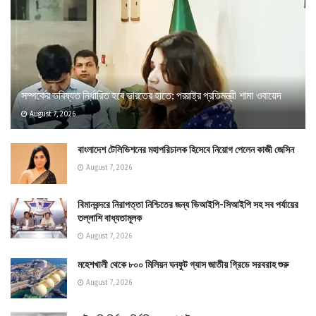
সম্পর্কের ভবিষ্যত নির্ধারিত হবে ভারতের হাতে: পররাষ্ট্র প্রতিমন্ত্রী শামা ওবায়েদ
August 7, 2026
বাংলাদেশ টেলিভিশনের মহাপরিচালক হিসেবে নিয়োগ পেলেন কাজী জেসিন
August 7, 2026
বিমানবন্দরে নিরাপত্তা নিশ্চিতের জন্য ভিআইপি-সিআইপি সহ সব পর্যায়ের
তল্লাশি বাধ্যতামূলক
August 7, 2026
মহেশখালী থেকে ৮০০ মিলিয়ন ঘনফুট গ্যাস জাতীয় গ্রিডে সরবরাহ শুরু
August 7, 2026