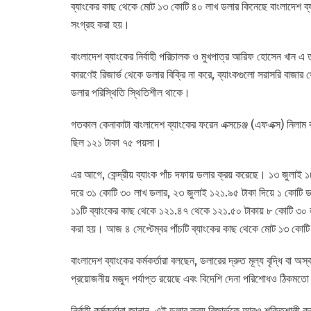
ব্যাংকের কাছ থেকে মোট ১৩ কোটি ৪০ লাখ ডলার কিনেছে বাংলাদেশ ব
সংগ্রহ করা হয়।
বাংলাদেশ ব্যাংকের নির্বাহী পরিচালক ও মুখপাত্র আরিফ হোসেন খান এ 
কারণেই রিজার্ভ থেকে ডলার বিক্রি না করে, ব্যাংকগুলো সরাসরি বাজা
ডলার পরিস্থিতি স্থিতিশীল থাকে।
গতকাল কেনাকাটা বাংলাদেশ ব্যাংকের ফরেন এক্সচেঞ্জ (এফএক্স) নিলাম 
ছিল ১২১ টাকা ৭৫ পয়সা।
এর আগে, কেন্দ্রীয় ব্যাংক পাঁচ দফায় ডলার ক্রয় করেছে। ১৩ জুলাই
দরে ৩১ কোটি ৩০ লাখ ডলার, ২৩ জুলাই ১২১.৯৫ টাকা দিয়ে ১ কোটি
১১টি ব্যাংকের কাছ থেকে ১২১.৪৭ থেকে ১২১.৫০ টাকায় ৮ কোটি ৩০ লা
করা হয়। আজ ৪ সেপ্টেম্বর পাঁচটি ব্যাংকের কাছ থেকে মোট ১৩ কোট
বাংলাদেশ ব্যাংকের কর্মকর্তারা বলছেন, ডলারের দ্রুত মূল্য বৃদ্ধি বা অ
প্রয়োজনীয় মজুদ পর্যাপ্ত রয়েছে এবং বিদেশি দেনা পরিশোধও ঠিকমতো
নির্বাহী কর্মকর্তারা জানান, এই ডলার ক্রয় রিজার্ভকে আরও শক্তিশালী