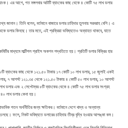
্যাংক। এর আগে, গত মঙ্গলবার আটটি ব্যাংকের কাছ থেকে ৪ কোটি ৭৫ লাখ ডলার
তথ্য জানান। তিনি বলেন, বর্তমানে বাজারে ডলার চাহিদার তুলনায় সরবরাহ বেশি। এ
র থেকে ডলার কিনছে। তার মতে, এই প্রক্রিয়া ভবিষ্যতেও অব্যাহত থাকবে, যাতে
কমিটির মাধ্যমে মাল্টিপল প্রাইস অকশন পদ্ধতিতে হয়। প্রতিটি ডলার বিক্রির হার
 ১৮টি ব্যাংকের কাছ থেকে ১২১.৫০ টাকায় ১৭ কোটি ১০ লাখ ডলার, ১৫ জুলাই একই
 ডলার, ৭ আগস্ট ১২১.৩৫ থেকে ১২১.৫০ টাকায় ৪ কোটি ৫০ লাখ ডলার, ১০ আগস্ট
খ ডলার এবং ২ সেপ্টেম্বর ৮টি ব্যাংকের থেকে ৪ কোটি ৭৫ লাখ ডলার সংগ্রহ
ি ৪০ লাখ ডলার কেনা হয়।
স্বাভাবিক পতন অর্থনীতির জন্য ক্ষতিকর। বর্তমানে দেশে খাদ্য ও অন্যান্য
 চলছে। ফলে, নিকট ভবিষ্যতে ডলারের চাহিদায় তীব্র বৃদ্ধি হওয়ার আশঙ্কা কম।
 করবে। পাশাপাশি, জাতীয় নির্বাচন ও রাজনৈতিক স্থিতিশীলতা এলে বিদেশি বিনিয়োগ