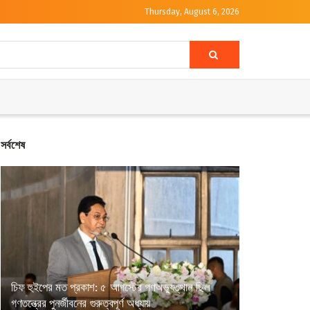
Thursday, August 6, 2026
সর্বশেষ
চিফ হুইপের মত প্রকাশ: ৫ আগস্টের গণঅভ্যুত্থান ছিল
গণতন্ত্রের পুনর্জীবনের গুরুত্বপূর্ণ অধ্যায়