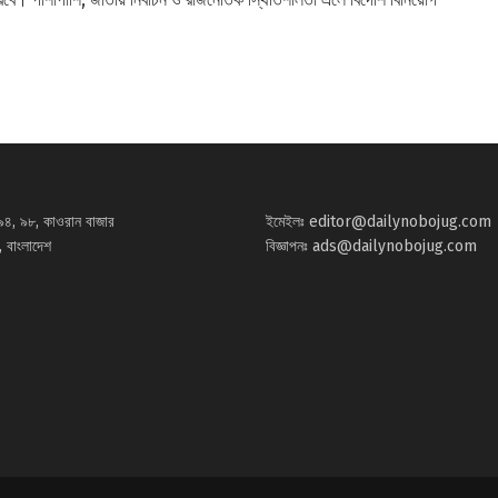
৯৪, ৯৮, কাওরান বাজার
ইমেইলঃ
editor@dailynobojug.com
 বাংলাদেশ
বিজ্ঞাপনঃ
ads@dailynobojug.com