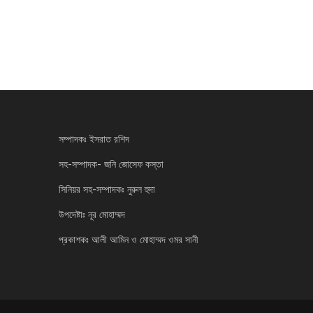
সম্পাদকঃ ইসরাত রশিদ
সহ-সম্পাদক- জনি জোসেফ কস্তা
সিনিয়র সহ-সম্পাদকঃ নুরুল হুদা
উপদেষ্টাঃ নূর মোহাম্মদ
প্রকাশকঃ আলী আমিন ও মোহাম্মদ ওমর সানী