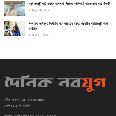
প্রধানমন্ত্রী কঠোরভাবে ব্যবস্থা নিচ্ছেন, গাফিলতি কারও ছাড় নয়: রিজভী
August 8, 2026
সম্পর্কের ভবিষ্যত নির্ধারিত হবে ভারতের হাতে: পররাষ্ট্র প্রতিমন্ত্রী শামা
ওবায়েদ
August 7, 2026
হাউজ নং ৫৯৪, ৯৮, কাওরান বাজার
ঢাকা-১২১৫, বাংলাদেশ