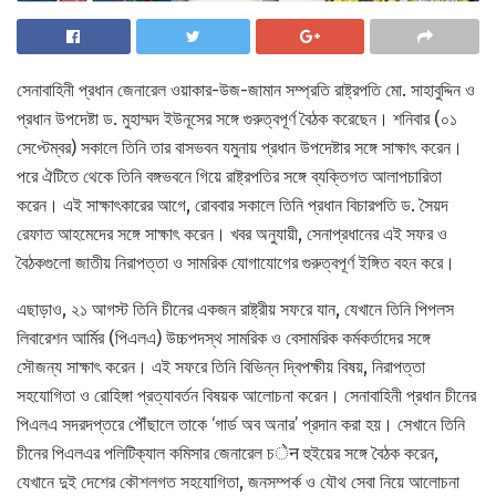
সেনাবাহিনী প্রধান জেনারেল ওয়াকার-উজ-জামান সম্প্রতি রাষ্ট্রপতি মো. সাহাবুদ্দিন ও
প্রধান উপদেষ্টা ড. মুহাম্মদ ইউনূসের সঙ্গে গুরুত্বপূর্ণ বৈঠক করেছেন। শনিবার (০১
সেপ্টেম্বর) সকালে তিনি তার বাসভবন যমুনায় প্রধান উপদেষ্টার সঙ্গে সাক্ষাৎ করেন।
পরে ঐটিতে থেকে তিনি বঙ্গভবনে গিয়ে রাষ্ট্রপতির সঙ্গে ব্যক্তিগত আলাপচারিতা
করেন। এই সাক্ষাৎকারের আগে, রোববার সকালে তিনি প্রধান বিচারপতি ড. সৈয়দ
রেফাত আহমেদের সঙ্গে সাক্ষাৎ করেন। খবর অনুযায়ী, সেনাপ্রধানের এই সফর ও
বৈঠকগুলো জাতীয় নিরাপত্তা ও সামরিক যোগাযোগের গুরুত্বপূর্ণ ইঙ্গিত বহন করে।
এছাড়াও, ২১ আগস্ট তিনি চীনের একজন রাষ্ট্রীয় সফরে যান, যেখানে তিনি পিপলস
লিবারেশন আর্মির (পিএলএ) উচ্চপদস্থ সামরিক ও বেসামরিক কর্মকর্তাদের সঙ্গে
সৌজন্য সাক্ষাৎ করেন। এই সফরে তিনি বিভিন্ন দ্বিপক্ষীয় বিষয়, নিরাপত্তা
সহযোগিতা ও রোহিঙ্গা প্রত্যাবর্তন বিষয়ক আলোচনা করেন। সেনাবাহিনী প্রধান চীনের
পিএলএ সদরদপ্তরে পৌঁছালে তাকে ‘গার্ড অব অনার’ প্রদান করা হয়। সেখানে তিনি
চীনের পিএলএর পলিটিক্যাল কমিসার জেনারেল চेन হুইয়ের সঙ্গে বৈঠক করেন,
যেখানে দুই দেশের কৌশলগত সহযোগিতা, জনসম্পর্ক ও যৌথ সেবা নিয়ে আলোচনা