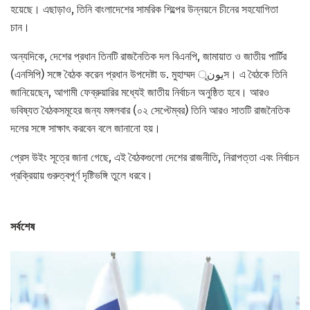
হয়েছে। এছাড়াও, তিনি বাংলাদেশের সামরিক শিল্পের উন্নয়নে চীনের সহযোগিতা
চান।
অন্যদিকে, দেশের প্রধান তিনটি রাজনৈতিক দল বিএনপি, জামায়াত ও জাতীয় পার্টির
(এনসিপি) সঙ্গে বৈঠক করেন প্রধান উপদেষ্টা ড. মুহাম্মদ یونূস। এ বৈঠকে তিনি
জানিয়েছেন, আগামী ফেব্রুয়ারির মধ্যেই জাতীয় নির্বাচন অনুষ্ঠিত হবে। আরও
ভবিষ্যত বৈঠকসমূহের জন্য মঙ্গলবার (০২ সেপ্টেম্বর) তিনি আরও সাতটি রাজনৈতিক
দলের সঙ্গে সাক্ষাৎ করবেন বলে জানানো হয়।
প্রেস উইং সূত্রে জানা গেছে, এই বৈঠকগুলো দেশের রাজনীতি, নিরাপত্তা এবং নির্বাচন
প্রক্রিয়ায় গুরুত্বপূর্ণ দৃষ্টিভঙ্গি তুলে ধরবে।
সর্বশেষ