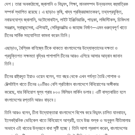
দেশ। তারা অবকাঠামো, জ্বালানি ও বিদ্যুৎ, শিক্ষা, মানবসম্পদ উন্নয়নসহ বহুমাত্রিক
সম্পর্ক স্থাপিত রয়েছে। এ ছাড়াও কৃষি, খাদ্য প্রক্রিয়াজাতকরণ, তথ্যপ্রযুক্তি,
নবায়নযোগ্য জ্বালানি, অটোমোবাইল, লাইট ইঞ্জিনিয়ারিং, পাদুকা, লজিস্টিকস, চিকিৎসা
সরঞ্জাম, স্বাস্থ্যসেবা, এপিআই, সেমিকন্ডাক্টর ও জাহাজ নির্মাণ—এমন গুরুত্বপূর্ণ খাতে
চীনের সার্বিক সহযোগিতা কামনা করেন তিনি।
এছাড়াও, বৈশ্বিক বাণিজ্যে টিকে থাকতে বাংলাদেশের উদ্যোক্তাদের দক্ষতা ও
প্রযুক্তিগত সক্ষমতা বৃদ্ধির পাশাপাশি চীনের আরও এগিয়ে আসার আহ্বান জানান
তিনি।
চীনের রাষ্ট্রদূত ইয়াও ওয়েন বলেন, গত বছর থেকে এখন পর্যন্ত তৈরি পোশাক ও
টেক্সটাইল খাতে চীনের ২০টিরও বেশি প্রতিষ্ঠান বাংলাদেশে বিনিয়োগের অঙ্গীকার
করেছে, যার বিনিয়োগ মূল্য প্রায় ৮০০ মিলিয়ন মার্কিন ডলার। এটি বাস্তবায়িত হলে
বাংলাদেশের রপ্তানি আরও বাড়বে।
তিনি আরও বলেন, চীনা উদ্যোক্তারা বাংলাদেশে বিশেষ করে বিদ্যুৎ চালিত যানবাহন,
ইলেকট্রনিক ভেহিকেল খাতে বিনিয়োগে আগ্রহী, তবে উচ্চ শুল্ক ও অনুকূল নীতিমালার
অভাবে এই খাতের উন্নয়নে বাধা সৃষ্টি হচ্ছে। তিনি আশা প্রকাশ করেন, বাংলাদেশের