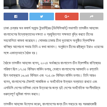
ঢাকা চেম্বার অব কমার্স অ্যান্ড ইন্ডাস্ট্রির (ডিসিসিআই) সভাপতি তাসকীন আহমেদ
বাংলাদেশের উদ্যোক্তাদের দক্ষতা ও প্রযুক্তিগত সক্ষমতা বৃদ্ধি করতে চীনের
সহযোগিতা কামনা করেছেন। সোমবার ঢাকায় চীনা দূতাবাসে অনুষ্ঠিত দ্বিপাক্ষিক
বাণিজ্য আলোচনা সভায় তিনি এ কথা জানান। অনুষ্ঠানে চীনের রাষ্ট্রদূত ইয়াও ওয়েনের
সঙ্গে একান্তভাবে বৈঠক হয়।
বৈঠকে তাসকীন আহমেদ বলেন, ২০২৪ অর্থবছরে বাংলাদেশ-চীন দ্বিপক্ষীয় বাণিজ্যের
পরিমাণ ছিল ১৭.৩৫ বিলিয়ন মার্কিন ডলার, যেখানে বাংলাদেশের আমদানি ও রপ্তানি
ছিল যথাক্রমে ১৬.৬৪ বিলিয়ন এবং ৭১৫.৩৮ মিলিয়ন মার্কিন ডলার। তিনি আরও
বলেন, বাংলাদেশের টেকসই সামাজিক ও অর্থনৈতিক উন্নয়ন অব্যাহত রাখতে এবং
এলডিসি দেশের তালিকা থেকে উত্তরণের জন্য দুই দেশের অর্থনৈতিক অংশীদারিত্ব
গুরুত্বপূর্ণ ভূমিকা পালন করবে।
তাসকীন আহমেদ উল্লেখ করেন, বাংলাদেশের জন্য চীন সবচেয়ে বড় সরবরাহকারী