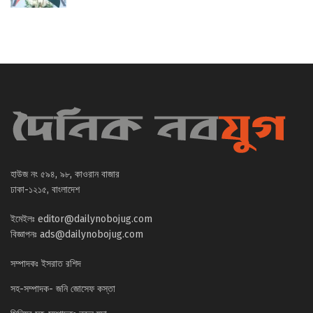
হাউজ নং ৫৯৪, ৯৮, কাওরান বাজার
ঢাকা-১২১৫, বাংলাদেশ
ইমেইলঃ
editor@dailynobojug.com
বিজ্ঞাপনঃ
ads@dailynobojug.com
সম্পাদকঃ ইসরাত রশিদ
সহ-সম্পাদক- জনি জোসেফ কস্তা