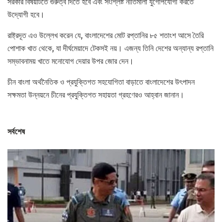
সরকার বিষয়টিতে গুরুত্ব দিতে হবে এবং সংশ্লিষ্ট নীতিমালা যুগোপযোগী করতে
উদ্যোগী হবে।
রাষ্ট্রদূত এও উল্লেখ করেন যে, বাংলাদেশের মোট রপ্তানির ৮৫ শতাংশ আসে তৈরি
পোশাক খাত থেকে, যা দীর্ঘমেয়াদে টেকসই নয়। এজন্য তিনি দেশের অন্যান্য রপ্তানি
সম্ভাবনাময় খাতে মনোযোগ দেয়ার উপর জোর দেন।
চীন বাংলা অর্থনৈতিক ও প্রযুক্তিগত সহযোগিতা বাড়াতে বাংলাদেশের উৎপাদন
সক্ষমতা উন্নয়নে চীনের প্রযুক্তিগত সহায়তা গ্রহণেরও আহ্বান জানান।
সর্বশেষ