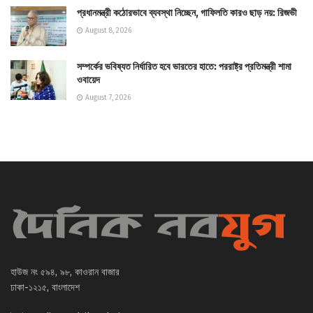
প্রধানমন্ত্রী কঠোরভাবে ব্যবস্থা নিচ্ছেন, গাফিলতি কারও ছাড় নয়: রিজভী
August 8, 2026
সম্পর্কের ভবিষ্যত নির্ধারিত হবে ভারতের হাতে: পররাষ্ট্র প্রতিমন্ত্রী শামা
ওবায়েদ
August 7, 2026
হাউজ নং ৫৯৪, ৯৮, কাওরান বাজার
ঢাকা-১২১৫, বাংলাদেশ