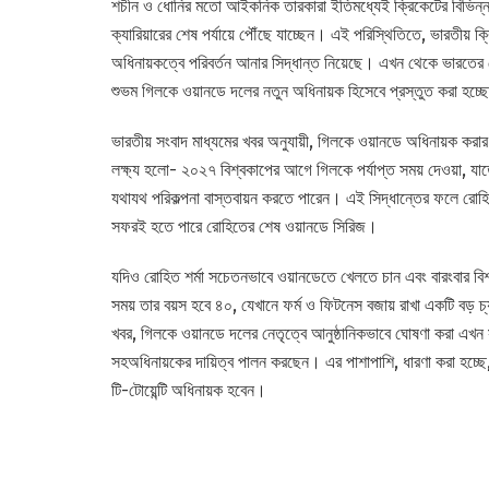
শচীন ও ধোনির মতো আইকনিক তারকারা ইতিমধ্যেই ক্রিকেটের বিভিন্ন দ
ক্যারিয়ারের শেষ পর্যায়ে পৌঁছে যাচ্ছেন। এই পরিস্থিতিতে, ভারতীয় 
অধিনায়কত্বে পরিবর্তন আনার সিদ্ধান্ত নিয়েছে। এখন থেকে ভারতের 
শুভম গিলকে ওয়ানডে দলের নতুন অধিনায়ক হিসেবে প্রস্তুত করা হচ্ছ
ভারতীয় সংবাদ মাধ্যমের খবর অনুযায়ী, গিলকে ওয়ানডে অধিনায়ক করার
লক্ষ্য হলো- ২০২৭ বিশ্বকাপের আগে গিলকে পর্যাপ্ত সময় দেওয়া,
যথাযথ পরিকল্পনা বাস্তবায়ন করতে পারেন। এই সিদ্ধান্তের ফলে রোহিত শ
সফরই হতে পারে রোহিতের শেষ ওয়ানডে সিরিজ।
যদিও রোহিত শর্মা সচেতনভাবে ওয়ানডেতে খেলতে চান এবং বারংবার ব
সময় তার বয়স হবে ৪০, যেখানে ফর্ম ও ফিটনেস বজায় রাখা একটি বড় চ্যাল
খবর, গিলকে ওয়ানডে দলের নেতৃত্বে আনুষ্ঠানিকভাবে ঘোষণা করা এখন সময
সহঅধিনায়কের দায়িত্ব পালন করছেন। এর পাশাপাশি, ধারণা করা হচ্ছে, ২
টি-টোয়েন্টি অধিনায়ক হবেন।