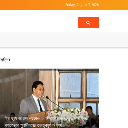
Friday, August 7, 2026
সর্বশেষ
চিফ হুইপের মত প্রকাশ: ৫ আগস্টের গণঅভ্যুত্থান ছিল
গণতন্ত্রের পুনর্জীবনের গুরুত্বপূর্ণ অধ্যায়