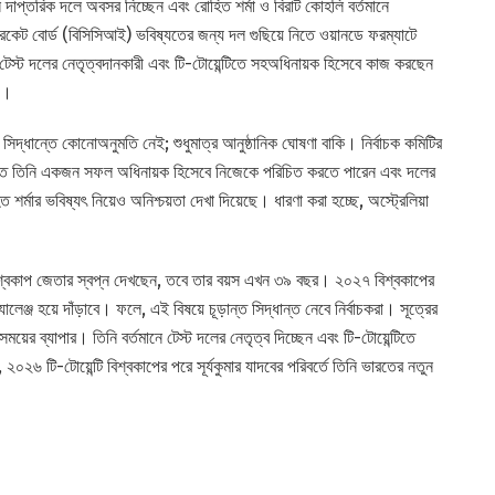
াপ্তরিক দলে অবসর নিচ্ছেন এবং রোহিত শর্মা ও বিরাট কোহলি বর্তমানে
ক্রিকেট বোর্ড (বিসিসিআই) ভবিষ্যতের জন্য দল গুছিয়ে নিতে ওয়ানডে ফরম্যাটে
টেস্ট দলের নেতৃত্বদানকারী এবং টি-টোয়েন্টিতে সহঅধিনায়ক হিসেবে কাজ করছেন
ে।
 সিদ্ধান্তে কোনোঅনুমতি নেই; শুধুমাত্র আনুষ্ঠানিক ঘোষণা বাকি। নির্বাচক কমিটির
 যাতে তিনি একজন সফল অধিনায়ক হিসেবে নিজেকে পরিচিত করতে পারেন এবং দলের
র্মার ভবিষ্যৎ নিয়েও অনিশ্চয়তা দেখা দিয়েছে। ধারণা করা হচ্ছে, অস্ট্রেলিয়া
িশ্বকাপ জেতার স্বপ্ন দেখছেন, তবে তার বয়স এখন ৩৯ বছর। ২০২৭ বিশ্বকাপের
েঞ্জ হয়ে দাঁড়াবে। ফলে, এই বিষয়ে চূড়ান্ত সিদ্ধান্ত নেবে নির্বাচকরা। সূত্রের
়ের ব্যাপার। তিনি বর্তমানে টেস্ট দলের নেতৃত্ব দিচ্ছেন এবং টি-টোয়েন্টিতে
০২৬ টি-টোয়েন্টি বিশ্বকাপের পরে সূর্যকুমার যাদবের পরিবর্তে তিনি ভারতের নতুন