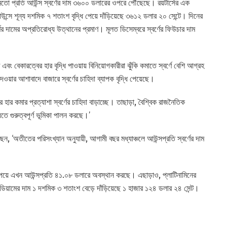
ের মতো প্রতি আউন্স স্বর্ণের দাম ৩৬০০ ডলারের ওপরে পৌঁছেছে। রয়টার্সের এক
আউন্সে শূন্য দশমিক ৭ শতাংশ বৃদ্ধি পেয়ে দাঁড়িয়েছে ৩৬১২ ডলার ২০ সেন্টে। দিনের
ণের দামের অপ্রতিরোধ্য উত্থানের প্রমাণ। মূলত ডিসেম্বরে স্বর্ণের ফিউচার দাম
 এবং বেকারত্বের হার বৃদ্ধি পাওয়ায় বিনিয়োগকারীরা ঝুঁকি কমাতে স্বর্ণে বেশি আগ্রহ
য়ার আশাবাদে বাজারে স্বর্ণের চাহিদা ব্যাপক বৃদ্ধি পেয়েছে।
ার কমার প্রত্যাশা স্বর্ণের চাহিদা বাড়াচ্ছে। তাছাড়া, বৈশ্বিক রাজনৈতিক
ধিতে গুরুত্বপূর্ণ ভূমিকা পালন করছে।’
 ‘অতীতের পরিসংখ্যান অনুযায়ী, আগামী বছর মধ্যাঞ্চলে আউন্সপ্রতি স্বর্ণের দাম
ি পেয়ে এখন আউন্সপ্রতি ৪১.০৮ ডলারে অবস্থান করছে। এছাড়াও, প্লাটিনামিনের
িয়ামের দাম ১ দশমিক ৩ শতাংশ বেড়ে দাঁড়িয়েছে ১ হাজার ১২৪ ডলার ২৪ সেন্ট।