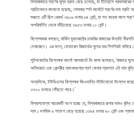
বিশ্ববাজারে স্বর্ণের মূল্য দ্রুত বেড়ে চলেছে, যা ইতিহাসে প্রথমবার
প্রতিবেদনে জানানো হয়েছে, সোমবার স্পট মার্কেটে স্বর্ণের দাম প্রতি 
শুরুতে এটি ছিল রেকর্ড ৩৬১৬ ডলার ৬৪ সেন্ট, যা গত কয়েক মাসে স্বর্
অপরিবর্তিত থেকে দাঁড়িয়েছে ৩৬৫৩ ডলার ১০ সেন্ট।
বিশ্লেষকরা বলছেন, মার্কিন যুক্তরাষ্ট্রে চাকরির বাজারের উন্নতি ধীরগতি
দেখাচ্ছেন। এর ফলে, ফেডারেল রিজার্ভের সুদের হার শিগগিরই কমিয়ে দেও
সুইসকোটের বিশ্লেষক কার্লো আলবার্তো ডি কাসা বলেছেন, ‘বাজারে সুদের হ
অস্থিরতা এবং কেন্দ্রীয় ব্যাংকগুলোর স্বর্ণ কেনার প্রবণতা এই দাম বৃদ্
অন্যদিকে, ইউবিএসের বিশ্লেষক জিওভান্নি স্টাউনোভো উল্লেখ করেছেন,
৩৭০০ ডলারে পৌঁছতে পারে।’
বিশ্বাসযোগ্য আরেকটি অংশ হচ্ছে যে, বিশ্ববাজারে রূপার দামও বৃদ্ধ
দাম ১ দশমিক ৬ শতাংশ বেড়ে হয়েছে ১৩৯৪ ডলার ৯০ সেন্ট এবং প্যালাড