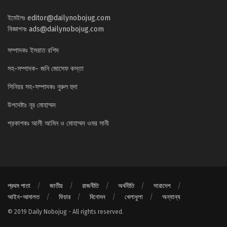
ইমেইলঃ
editor@dailynobojug.com
বিজ্ঞাপনঃ
ads@dailynobojug.com
সম্পাদকঃ ইসরাত রশিদ
সহ-সম্পাদক- জনি জোসেফ কস্তা
সিনিয়র সহ-সম্পাদকঃ নুরুল হুদা
উপদেষ্টাঃ নূর মোহাম্মদ
প্রকাশকঃ আলী আমিন ও মোহাম্মদ ওমর সানী
প্রথম পাতা
জাতীয়
রাজনীতি
অর্থনীতি
সারাদেশ
আইন-আদালত
ফিচার
বিনোদন
খেলাধুলা
অন্যান্য
© 2019 Daily Nobojug - All rights reserved.