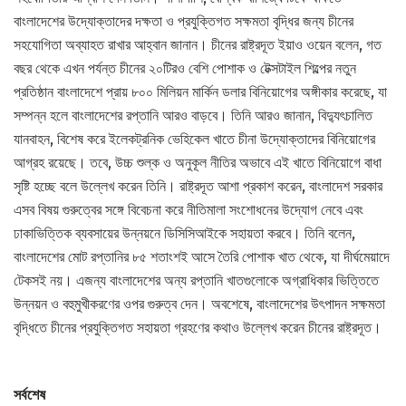
বাংলাদেশের উদ্যোক্তাদের দক্ষতা ও প্রযুক্তিগত সক্ষমতা বৃদ্ধির জন্য চীনের
সহযোগিতা অব্যাহত রাখার আহ্বান জানান। চীনের রাষ্ট্রদূত ইয়াও ওয়েন বলেন, গত
বছর থেকে এখন পর্যন্ত চীনের ২০টিরও বেশি পোশাক ও টেক্সটাইল শিল্পের নতুন
প্রতিষ্ঠান বাংলাদেশে প্রায় ৮০০ মিলিয়ন মার্কিন ডলার বিনিয়োগের অঙ্গীকার করেছে, যা
সম্পন্ন হলে বাংলাদেশের রপ্তানি আরও বাড়বে। তিনি আরও জানান, বিদ্যুৎচালিত
যানবাহন, বিশেষ করে ইলেকট্রনিক ভেহিকেল খাতে চীনা উদ্যোক্তাদের বিনিয়োগের
আগ্রহ রয়েছে। তবে, উচ্চ শুল্ক ও অনুকূল নীতির অভাবে এই খাতে বিনিয়োগে বাধা
সৃষ্টি হচ্ছে বলে উল্লেখ করেন তিনি। রাষ্ট্রদূত আশা প্রকাশ করেন, বাংলাদেশ সরকার
এসব বিষয় গুরুত্বের সঙ্গে বিবেচনা করে নীতিমালা সংশোধনের উদ্যোগ নেবে এবং
ঢাকাভিত্তিক ব্যবসায়ের উন্নয়নে ডিসিসিআইকে সহায়তা করবে। তিনি বলেন,
বাংলাদেশের মোট রপ্তানির ৮৫ শতাংশই আসে তৈরি পোশাক খাত থেকে, যা দীর্ঘমেয়াদে
টেকসই নয়। এজন্য বাংলাদেশের অন্য রপ্তানি খাতগুলোকে অগ্রাধিকার ভিত্তিতে
উন্নয়ন ও বহুমুখীকরণের ওপর গুরুত্ব দেন। অবশেষে, বাংলাদেশের উৎপাদন সক্ষমতা
বৃদ্ধিতে চীনের প্রযুক্তিগত সহায়তা গ্রহণের কথাও উল্লেখ করেন চীনের রাষ্ট্রদূত।
সর্বশেষ