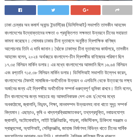
ঢাকা চেম্বার অব কমার্স অ্যান্ড ইন্ডাস্ট্রির (ডিসিসিআই) সভাপতি তাসকীন আহমেদ
বাংলাদেশের উদ্যোক্তাদের দক্ষতা ও প্রযুক্তিগত সক্ষমতা উন্নয়নে চীনের সহায়তা
কামনা করেছেন। সোমবার ঢাকায় চীনা দূতাবাসে অনুষ্ঠিত দ্বিপাক্ষিক বাণিজ্য
আলোচনায় তিনি এ দাবি জানান। বৈঠকে ঢাকাস্থ চীনা দূতাবাসের কার্যালয়ে, তাসকীন
আহমেদ বলেন, ২০২৪ অর্থবছরে বাংলাদেশ-চীন দ্বিপক্ষীয় বাণিজ্যের পরিমাণ ছিল
১৭.৩৫ বিলিয়ন মার্কিন ডলার। এর মধ্যে বাংলাদেশের আমদানি ছিল ১৬.৬৪ বিলিয়ন
এবং রপ্তানি ৭১৫.৩৮ মিলিয়ন মার্কিন ডলার। ডিসিসিআই সভাপতি উল্লেখ করেন,
বাংলাদেশের টেকসই সামাজিক-অর্থনৈতিক উন্নয়ন ও এলডিসি থেকে উত্তরণের লক্ষ্য
অর্জনের জন্য এই দ্বিপক্ষীয় অর্থনৈতিক সম্পর্ক গুরুত্বপূর্ণ ভূমিকা রাখবে। তিনি বলেন,
চীন বাংলাদেশের জন্য সবচেয়ে বড় আমদানিকারক দেশ এবং দু’দেশের মধ্যে
অবকাঠামো, জ্বালানি, বিদ্যুৎ, শিক্ষা, মানবসম্পদ উন্নয়নসহ নানা খাতে সুদৃঢ় সম্পর্ক
বিদ্যমান। এছাড়াও, কৃষি ও খাদ্যপ্রক্রিয়াজাতকরণ, তথ্যপ্রযুক্তি, নবায়নযোগ্য
জ্বালানি, অটোমোবাইল, লাইট ইঞ্জিনিয়ারিং, পাদুকা, লজিস্টিকস, চিকিৎসা সরঞ্জাম ও
স্বাস্থ্যসেবা, অ্যাপিআই, সেমিকন্ডাক্টর, জাহাজ নির্মাণসহ বিভিন্ন খাতে চীনের সার্বিক
সহযোগিতার আশ্বাস দেন তিনি। পাশাপাশি, বৈশ্বিক বাণিজ্যে টিকে থাকতে