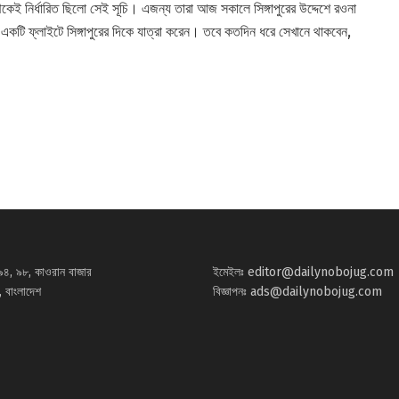
েকেই নির্ধারিত ছিলো সেই সূচি। এজন্য তারা আজ সকালে সিঙ্গাপুরের উদ্দেশে রওনা
একটি ফ্লাইটে সিঙ্গাপুরের দিকে যাত্রা করেন। তবে কতদিন ধরে সেখানে থাকবেন,
৯৪, ৯৮, কাওরান বাজার
ইমেইলঃ
editor@dailynobojug.com
 বাংলাদেশ
বিজ্ঞাপনঃ
ads@dailynobojug.com