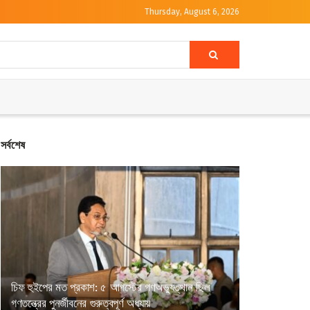
Thursday, August 6, 2026
সর্বশেষ
চিফ হুইপের মত প্রকাশ: ৫ আগস্টের গণঅভ্যুত্থান ছিল
গণতন্ত্রের পুনর্জীবনের গুরুত্বপূর্ণ অধ্যায়