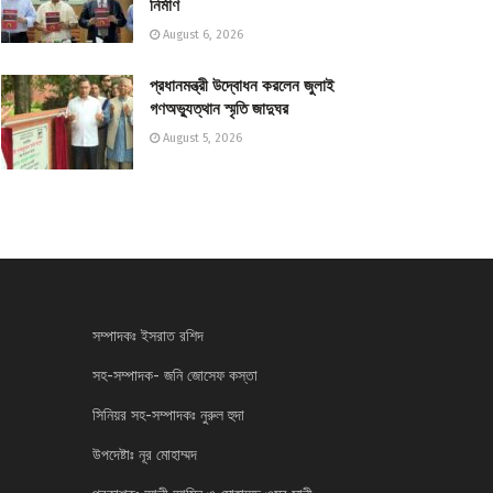
নির্মাণ
August 6, 2026
প্রধানমন্ত্রী উদ্বোধন করলেন জুলাই
গণঅভ্যুত্থান স্মৃতি জাদুঘর
August 5, 2026
সম্পাদকঃ ইসরাত রশিদ
সহ-সম্পাদক- জনি জোসেফ কস্তা
সিনিয়র সহ-সম্পাদকঃ নুরুল হুদা
উপদেষ্টাঃ নূর মোহাম্মদ