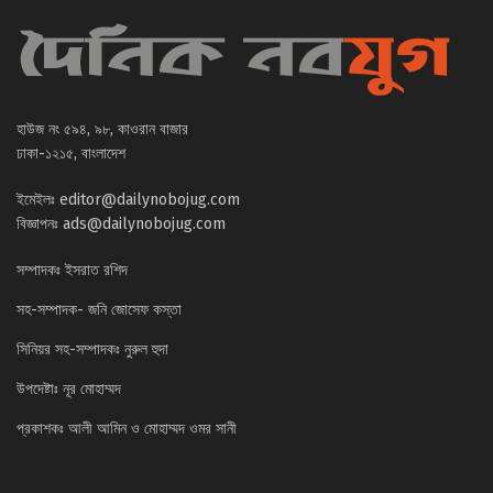
হাউজ নং ৫৯৪, ৯৮, কাওরান বাজার
ঢাকা-১২১৫, বাংলাদেশ
ইমেইলঃ
editor@dailynobojug.com
বিজ্ঞাপনঃ
ads@dailynobojug.com
সম্পাদকঃ ইসরাত রশিদ
সহ-সম্পাদক- জনি জোসেফ কস্তা
সিনিয়র সহ-সম্পাদকঃ নুরুল হুদা
উপদেষ্টাঃ নূর মোহাম্মদ
প্রকাশকঃ আলী আমিন ও মোহাম্মদ ওমর সানী