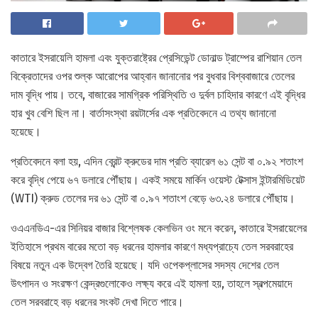
কাতারে ইসরায়েলি হামলা এবং যুক্তরাষ্ট্রের প্রেসিডেন্ট ডোনাল্ড ট্রাম্পের রাশিয়ান তেল
বিক্রেতাদের ওপর শুল্ক আরোপের আহ্বান জানানোর পর বুধবার বিশ্ববাজারে তেলের
দাম বৃদ্ধি পায়। তবে, বাজারের সামগ্রিক পরিস্থিতি ও দুর্বল চাহিদার কারণে এই বৃদ্ধির
হার খুব বেশি ছিল না। বার্তাসংস্থা রয়টার্সের এক প্রতিবেদনে এ তথ্য জানানো
হয়েছে।
প্রতিবেদনে বলা হয়, এদিন ব্রেন্ট ক্রুডের দাম প্রতি ব্যারেল ৬১ সেন্ট বা ০.৯২ শতাংশ
করে বৃদ্ধি পেয়ে ৬৭ ডলারে পৌঁছায়। একই সময়ে মার্কিন ওয়েস্ট টেক্সাস ইন্টারমিডিয়েট
(WTI) ক্রুড তেলের দর ৬১ সেন্ট বা ০.৯৭ শতাংশ বেড়ে ৬৩.২৪ ডলারে পৌঁছায়।
ওএএনডিএ-এর সিনিয়র বাজার বিশ্লেষক কেলভিন ওং মনে করেন, কাতারে ইসরায়েলের
ইতিহাসে প্রথম বারের মতো বড় ধরনের হামলার কারণে মধ্যপ্রাচ্যে তেল সরবরাহের
বিষয়ে নতুন এক উদ্বেগ তৈরি হয়েছে। যদি ওপেকপ্লাসের সদস্য দেশের তেল
উৎপাদন ও সংরক্ষণ কেন্দ্রগুলোকেও লক্ষ্য করে এই হামলা হয়, তাহলে স্বল্পমেয়াদে
তেল সরবরাহে বড় ধরনের সংকট দেখা দিতে পারে।