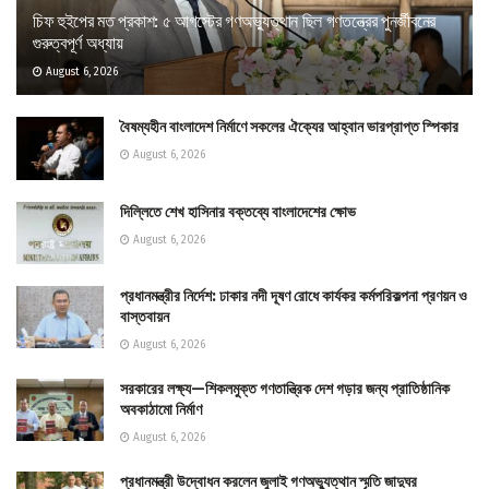
চিফ হুইপের মত প্রকাশ: ৫ আগস্টের গণঅভ্যুত্থান ছিল গণতন্ত্রের পুনর্জীবনের
গুরুত্বপূর্ণ অধ্যায়
August 6, 2026
বৈষম্যহীন বাংলাদেশ নির্মাণে সকলের ঐক্যের আহ্বান ভারপ্রাপ্ত স্পিকার
August 6, 2026
দিল্লিতে শেখ হাসিনার বক্তব্যে বাংলাদেশের ক্ষোভ
August 6, 2026
প্রধানমন্ত্রীর নির্দেশ: ঢাকার নদী দূষণ রোধে কার্যকর কর্মপরিকল্পনা প্রণয়ন ও
বাস্তবায়ন
August 6, 2026
সরকারের লক্ষ্য—শিকলমুক্ত গণতান্ত্রিক দেশ গড়ার জন্য প্রাতিষ্ঠানিক
অবকাঠামো নির্মাণ
August 6, 2026
প্রধানমন্ত্রী উদ্বোধন করলেন জুলাই গণঅভ্যুত্থান স্মৃতি জাদুঘর