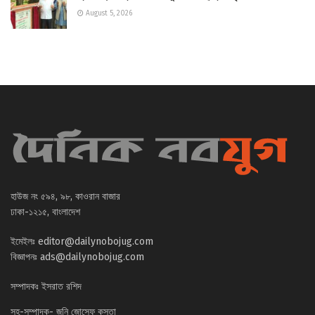
August 5, 2026
হাউজ নং ৫৯৪, ৯৮, কাওরান বাজার
ঢাকা-১২১৫, বাংলাদেশ
ইমেইলঃ
editor@dailynobojug.com
বিজ্ঞাপনঃ
ads@dailynobojug.com
সম্পাদকঃ ইসরাত রশিদ
সহ-সম্পাদক- জনি জোসেফ কস্তা