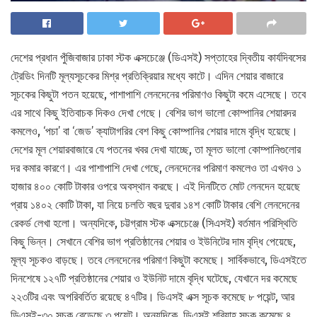
দেশের প্রধান পুঁজিবাজার ঢাকা স্টক এক্সচেঞ্জে (ডিএসই) সপ্তাহের দ্বিতীয় কার্যদিবসের
ট্রেডিং দিনটি মূল্যসূচকের মিশ্র প্রতিক্রিয়ার মধ্যে কাটে। এদিন শেয়ার বাজারে
সূচকের কিছুটা পতন হয়েছে, পাশাপাশি লেনদেনের পরিমাণও কিছুটা কমে এসেছে। তবে
এর সাথে কিছু ইতিবাচক দিকও দেখা গেছে। বেশির ভাগ ভালো কোম্পানির শেয়ারদর
কমলেও, ‘পচা’ বা ‘জেড’ ক্যাটাগরির বেশ কিছু কোম্পানির শেয়ার দামে বৃদ্ধি হয়েছে।
দেশের মূল শেয়ারবাজারে যে পতনের খবর দেখা যাচ্ছে, তা মূলত ভালো কোম্পানিগুলোর
দর কমার কারণে। এর পাশাপাশি দেখা গেছে, লেনদেনের পরিমাণ কমলেও তা এখনও ১
হাজার ৪০০ কোটি টাকার ওপরে অবস্থান করছে। এই দিনটিতে মোট লেনদেন হয়েছে
প্রায় ১৪০২ কোটি টাকা, যা নিয়ে চলতি বছর দুবার ১৪শ কোটি টাকার বেশি লেনদেনের
রেকর্ড লেখা হলো। অন্যদিকে, চট্টগ্রাম স্টক এক্সচেঞ্জে (সিএসই) বর্তমান পরিস্থিতি
কিছু ভিন্ন। সেখানে বেশির ভাগ প্রতিষ্ঠানের শেয়ার ও ইউনিটের দাম বৃদ্ধি পেয়েছে,
মূল্য সূচকও বাড়ছে। তবে লেনদেনের পরিমাণ কিছুটা কমেছে। সার্বিকভাবে, ডিএসইতে
দিনশেষে ১২৭টি প্রতিষ্ঠানের শেয়ার ও ইউনিট দামে বৃদ্ধি ঘটেছে, যেখানে দর কমেছে
২২৩টির এবং অপরিবর্তিত রয়েছে ৪৭টির। ডিএসই এক্স সূচক কমেছে ৮ পয়েন্ট, আর
ডিএসই-৩০ সূচক বেড়েছে ৩ পয়েন্ট। অন্যদিকে, ডিএসই শরিয়াহ সূচক কমেছে ৪